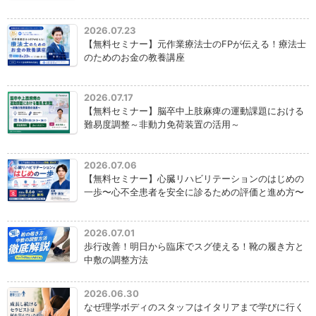
2026.07.23
【無料セミナー】元作業療法士のFPが伝える！療法士
のためのお金の教養講座
2026.07.17
【無料セミナー】脳卒中上肢麻痺の運動課題における
難易度調整～非動力免荷装置の活用～
2026.07.06
【無料セミナー】心臓リハビリテーションのはじめの
一歩〜心不全患者を安全に診るための評価と進め方〜
2026.07.01
歩行改善！明日から臨床でスグ使える！靴の履き方と
中敷の調整方法
2026.06.30
なぜ理学ボディのスタッフはイタリアまで学びに行く