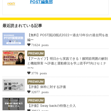
POST編集部
最近読まれている記事
【無料】POST国試模試2022ー過去13年分の過去問を改
編ー
71624 posts
PREMIUM
【アーカイブ】明日から実践できる！膝関節周囲の解剖
と機能障害 〜評価と運動療法を学ぶ若手PT向けセミナ
ー〜
3776 posts
PREMIUM
【評価】体幹に対する評価
32077 posts
PREMIUM
【評価】Sway backの特徴と介入
20612 posts