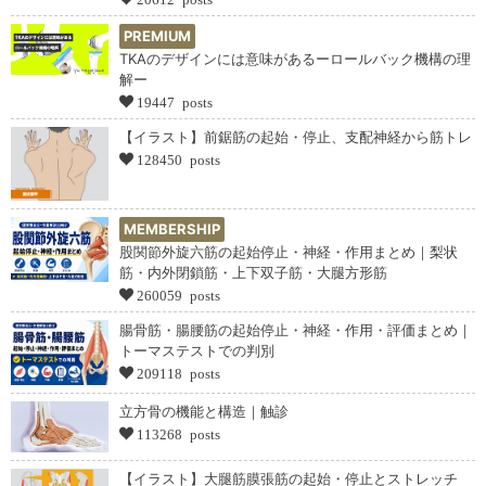
PREMIUM
TKAのデザインには意味があるーロールバック機構の理
解ー
19447 posts
【イラスト】前鋸筋の起始・停止、支配神経から筋トレ
128450 posts
MEMBERSHIP
股関節外旋六筋の起始停止・神経・作用まとめ｜梨状
筋・内外閉鎖筋・上下双子筋・大腿方形筋
260059 posts
腸骨筋・腸腰筋の起始停止・神経・作用・評価まとめ｜
トーマステストでの判別
209118 posts
立方骨の機能と構造｜触診
113268 posts
【イラスト】大腿筋膜張筋の起始・停止とストレッチ