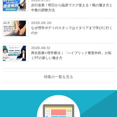
2026.07.01
歩行改善！明日から臨床でスグ使える！靴の履き方と
中敷の調整方法
2026.06.30
なぜ理学ボディのスタッフはイタリアまで学びに行く
のか
2026.06.12
再生医療×理学療法｜「ハイブリッド整形外科」が拓
くPTの新しい働き方
特集の一覧を見る