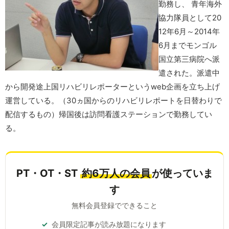
勤務し、 青年海外
協力隊員として20
12年6月～2014年
6月までモンゴル
国立第三病院へ派
遣された。派遣中
から開発途上国リハビリレポーターというweb企画を立ち上げ
運営している。（30ヵ国からのリハビリレポートを日替わりで
配信するもの）帰国後は訪問看護ステーションで勤務してい
る。
PT・OT・ST
約6万人の会員
が使っていま
す
無料会員登録でできること
会員限定記事が読み放題になります