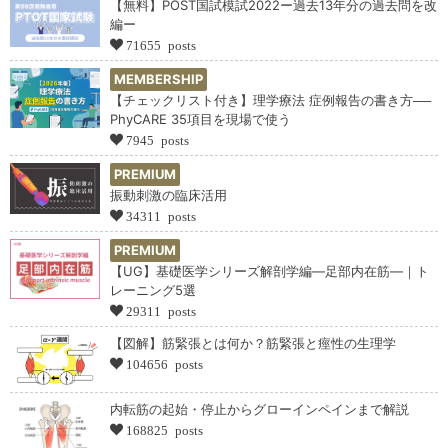
【無料】POST国試模試2022ー過去13年分の過去問を改
編ー
71655 posts
MEMBERSHIP
【チェックリスト付き】理学療法 症例報告の書き方──
PhyCARE 35項目を現場で使う
7945 posts
PREMIUM
振動刺激の臨床活用
34311 posts
PREMIUM
【UG】基礎医学シリーズ解剖学編―足部内在筋―｜ト
レーニング5選
29311 posts
【図解】筋緊張とは何か？筋緊張と痙性の生理学
104656 posts
内転筋の起始・停止からグローインペインまで解説
168825 posts