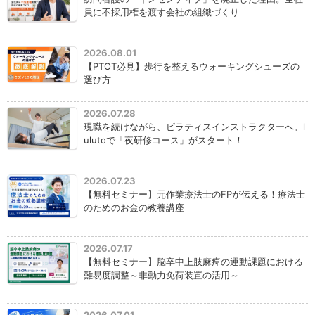
員に不採用権を渡す会社の組織づくり
2026.08.01
【PTOT必見】歩行を整えるウォーキングシューズの
選び方
2026.07.28
現職を続けながら、ピラティスインストラクターへ。l
ulutoで「夜研修コース」がスタート！
2026.07.23
【無料セミナー】元作業療法士のFPが伝える！療法士
のためのお金の教養講座
2026.07.17
【無料セミナー】脳卒中上肢麻痺の運動課題における
難易度調整～非動力免荷装置の活用～