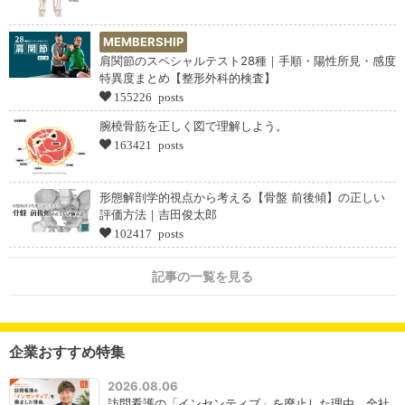
MEMBERSHIP
肩関節のスペシャルテスト28種｜手順・陽性所見・感度
特異度まとめ【整形外科的検査】
155226 posts
腕橈骨筋を正しく図で理解しよう。
163421 posts
形態解剖学的視点から考える【骨盤 前後傾】の正しい
評価方法｜吉田俊太郎
102417 posts
記事の一覧を見る
企業おすすめ特集
2026.08.06
訪問看護の「インセンティブ」を廃止した理由。全社