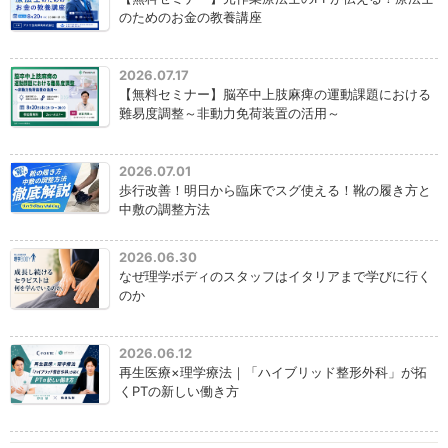
のためのお金の教養講座
2026.07.17
【無料セミナー】脳卒中上肢麻痺の運動課題における
難易度調整～非動力免荷装置の活用～
2026.07.01
歩行改善！明日から臨床でスグ使える！靴の履き方と
中敷の調整方法
2026.06.30
なぜ理学ボディのスタッフはイタリアまで学びに行く
のか
2026.06.12
再生医療×理学療法｜「ハイブリッド整形外科」が拓
くPTの新しい働き方