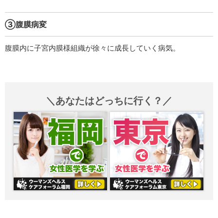
③腹膜病変
腹膜内に子宮内膜様組織が徐々に成長していく病気。
＼あなたはどっちに行く？／