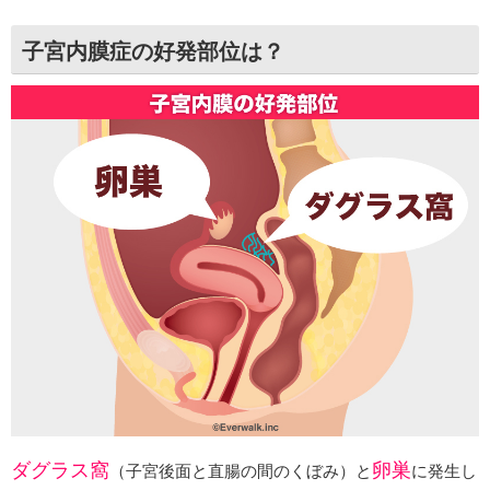
子宮内膜症の好発部位は？
ダグラス窩
卵巣
（子宮後面と直腸の間のくぼみ）と
に発生し