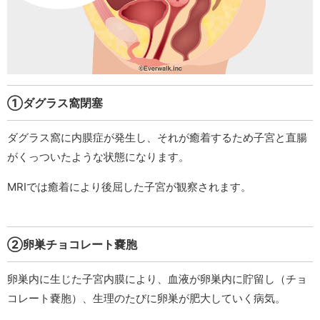
①ダグラス窩閉塞
ダグラス窩に内膜症が発生し、それが癒着するため子宮と直腸
がくっついたような状態になります。
MRIでは癒着により後屈した子宮が観察されます。
②卵巣チョコレート嚢胞
卵巣内に生じた子宮内膜により、血液が卵巣内に貯留し（チョ
コレート嚢胞）、生理のたびに卵巣が肥大していく病気。