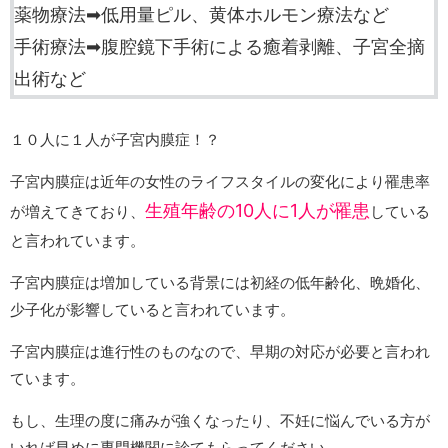
薬物療法➡低用量ピル、黄体ホルモン療法など
手術療法➡腹腔鏡下手術による癒着剥離、子宮全摘
出術など
１０人に１人が子宮内膜症！？
子宮内膜症は近年の女性のライフスタイルの変化により罹患率
生殖年齢の10人に1人が罹患
が増えてきており、
している
と言われています。
子宮内膜症は増加している背景には初経の低年齢化、晩婚化、
少子化が影響していると言われています。
子宮内膜症は進行性のものなので、早期の対応が必要と言われ
ています。
もし、生理の度に痛みが強くなったり、不妊に悩んでいる方が
いれば早めに専門機関に診てもらってください。