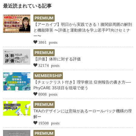
最近読まれている記事
PREMIUM
【アーカイブ】明日から実践できる！膝関節周囲の解剖
と機能障害 〜評価と運動療法を学ぶ若手PT向けセミナ
ー〜
3861 posts
PREMIUM
【評価】体幹に対する評価
32174 posts
MEMBERSHIP
【チェックリスト付き】理学療法 症例報告の書き方──
PhyCARE 35項目を現場で使う
8008 posts
PREMIUM
TKAのデザインには意味があるーロールバック機構の理
解ー
19508 posts
PREMIUM