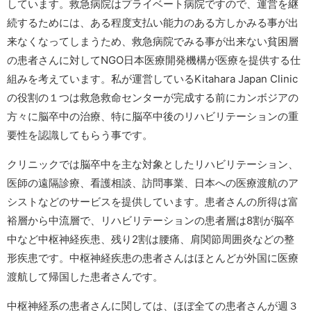
しています。救急病院はプライベート病院ですので、運営を継
続するためには、ある程度支払い能力のある方しかみる事が出
来なくなってしまうため、救急病院でみる事が出来ない貧困層
の患者さんに対してNGO日本医療開発機構が医療を提供する仕
組みを考えています。私が運営しているKitahara Japan Clinic
の役割の１つは救急救命センターが完成する前にカンボジアの
方々に脳卒中の治療、特に脳卒中後のリハビリテーションの重
要性を認識してもらう事です。
クリニックでは脳卒中を主な対象としたリハビリテーション、
医師の遠隔診療、看護相談、訪問事業、日本への医療渡航のア
シストなどのサービスを提供しています。患者さんの所得は富
裕層から中流層で、リハビリテーションの患者層は8割が脳卒
中など中枢神経疾患、残り2割は腰痛、肩関節周囲炎などの整
形疾患です。中枢神経疾患の患者さんはほとんどが外国に医療
渡航して帰国した患者さんです。
中枢神経系の患者さんに関しては、ほぼ全ての患者さんが週３