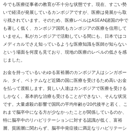
今でも医療従事者の教育が不十分な状態です。現在、すごい勢
いで経済が発展しているカンボジアですが、医療は発展から取
り残されています。そのため、医療レベルはASEAN諸国の中で
も著しく低く、カンボジア国民もカンボジアの医療を信用して
いません。私がカンボジアで活動している間にも、日本ではコ
メディカルでさえ知っているような医療知識を医師が知らない
という場面を何度も見ており、現地の医療のレベルの低さを感
じました。
お金を持っているいわゆる富裕層のカンボジア人はシンガポー
ル、タイ、ベトナムなど近隣の国に医療を受けるため高いお金
を払って渡航します。貧しい人達はカンボジアで医療を受ける
しかなく、基本的な治療も受けることができない、そんな状況
です。大量虐殺の影響で国民の平均年齢が20代後半と若く、こ
れまで脳卒中になる方が少なかったことが関係しているのか、
特に脳卒中のリハビリテーションに対する認識が低く、富裕
層、貧困層に関わらず、脳卒中発症後に満足なリハビリテーシ