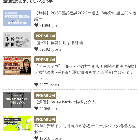
最近読まれている記事
【無料】POST国試模試2022ー過去13年分の過去問を改
編ー
71694 posts
PREMIUM
【評価】体幹に対する評価
32192 posts
PREMIUM
【アーカイブ】明日から実践できる！膝関節周囲の解剖
と機能障害 〜評価と運動療法を学ぶ若手PT向けセミナ
ー〜
3877 posts
PREMIUM
【評価】Sway backの特徴と介入
20698 posts
PREMIUM
TKAのデザインには意味があるーロールバック機構の理
解ー
19516 posts