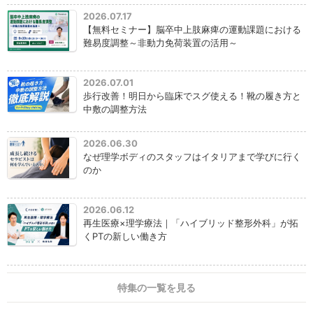
2026.07.17
【無料セミナー】脳卒中上肢麻痺の運動課題における
難易度調整～非動力免荷装置の活用～
2026.07.01
歩行改善！明日から臨床でスグ使える！靴の履き方と
中敷の調整方法
2026.06.30
なぜ理学ボディのスタッフはイタリアまで学びに行く
のか
2026.06.12
再生医療×理学療法｜「ハイブリッド整形外科」が拓
くPTの新しい働き方
特集の一覧を見る