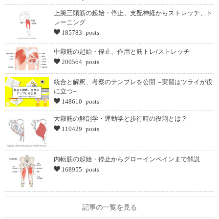
上腕三頭筋の起始・停止、支配神経からストレッチ、ト
レーニング
185783 posts
中殿筋の起始・停止、作用と筋トレ/ストレッチ
200564 posts
統合と解釈、考察のテンプレを公開 −実習はツライが役
に立つ−
148610 posts
大殿筋の解剖学・運動学と歩行時の役割とは？
110429 posts
内転筋の起始・停止からグローインペインまで解説
168955 posts
記事の一覧を見る