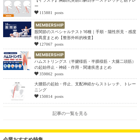
ー
115881 posts
MEMBERSHIP
股関節のスペシャルテスト16種｜手順・陽性所見・感度
特異度まとめ【整形外科的検査】
127067 posts
MEMBERSHIP
ハムストリングス（半腱様筋・半膜様筋・大腿二頭筋）
の起始停止・神経・作用・関連疾患まとめ
359862 posts
大腰筋の起始・停止、支配神経からストレッチ、トレー
ニング
150814 posts
記事の一覧を見る
企業おすすめ特集