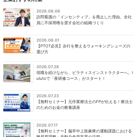
2026.08.06
訪問看護の「インセンティブ」を廃止した理由。全社
員に不採用権を渡す会社の組織づくり
2026.08.01
【PTOT必見】歩行を整えるウォーキングシューズの
選び方
2026.07.28
現職を続けながら、ピラティスインストラクターへ。l
ulutoで「夜研修コース」がスタート！
2026.07.23
【無料セミナー】元作業療法士のFPが伝える！療法士
のためのお金の教養講座
2026.07.17
【無料セミナー】脳卒中上肢麻痺の運動課題における
難易度調整～非動力免荷装置の活用～