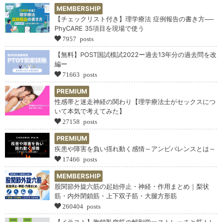
MEMBERSHIP
【チェックリスト付き】理学療法 症例報告の書き方──
PhyCARE 35項目を現場で使う
7957 posts
【無料】POST国試模試2022ー過去13年分の過去問を改
編ー
71663 posts
PREMIUM
性感帯と迷走神経の関わり【理学療法士がセックスにつ
いて本気で考えてみた】
27158 posts
PREMIUM
疾患や障害を負い揺れ動く感情～アンビバレンスとは～
17466 posts
MEMBERSHIP
股関節外旋六筋の起始停止・神経・作用まとめ｜梨状
筋・内外閉鎖筋・上下双子筋・大腿方形筋
260404 posts
【イラスト】胸鎖乳突筋の解剖学ーストレッチと筋トレ