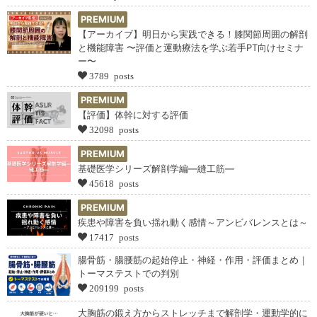
PREMIUM
【アーカイブ】明日から実践できる！膝関節周囲の解剖
と機能障害 〜評価と運動療法を学ぶ若手PT向けセミナ
ー〜
3789 posts
PREMIUM
【評価】体幹に対する評価
32098 posts
PREMIUM
基礎医学シリーズ解剖学編―縫工筋―
45618 posts
PREMIUM
疾患や障害を負い揺れ動く感情～アンビバレンスとは～
17417 posts
腸骨筋・腸腰筋の起始停止・神経・作用・評価まとめ｜
トーマステストでの判別
209199 posts
大胸筋の鍛え方からストレッチまで解剖学・運動学的に