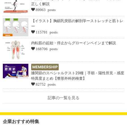
正しく解説
89963 posts
【イラスト】胸鎖乳突筋の解剖学ーストレッチと筋トレ
ー
115791 posts
内転筋の起始・停止からグローインペインまで解説
168706 posts
MEMBERSHIP
膝関節のスペシャルテスト29種｜手順・陽性所見・感度
特異度まとめ【整形外科的検査】
82752 posts
記事の一覧を見る
企業おすすめ特集