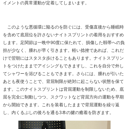
イメントの異常運動が定着してしまいます。
このような悪循環に陥るのを防ぐには、受傷直後から睡眠時
を含めて底屈位を許さないナイトスプリントの着用をおすすめ
します。足関節は一晩中90度に保たれて、損傷した靱帯への負
担が少なく、腫れが早く引きます。軽い捻挫であれば、これだ
けで翌朝にはスタスタ歩けることもあります。ナイトスプリン
トをつけたままでアイシングもできますし、これを自分で外し
てシャワーを浴びることもできます。さらには、腫れが引いた
あとも夜使うことで、背屈制限が絶対に起こらない状態を保て
ます。このナイトスプリントは背屈運動を制限しないため、底
屈を完全に制動しつつ、スクワットなど背屈方向の運動を早期
から開始できます。これを装着したままで背屈運動を繰り返
し、内くるぶしの後ろを通る3本の腱の癒着を防ぎます。