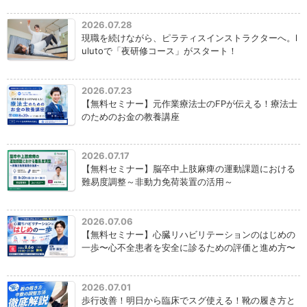
2026.07.28
現職を続けながら、ピラティスインストラクターへ。l
ulutoで「夜研修コース」がスタート！
2026.07.23
【無料セミナー】元作業療法士のFPが伝える！療法士
のためのお金の教養講座
2026.07.17
【無料セミナー】脳卒中上肢麻痺の運動課題における
難易度調整～非動力免荷装置の活用～
2026.07.06
【無料セミナー】心臓リハビリテーションのはじめの
一歩〜心不全患者を安全に診るための評価と進め方〜
2026.07.01
歩行改善！明日から臨床でスグ使える！靴の履き方と