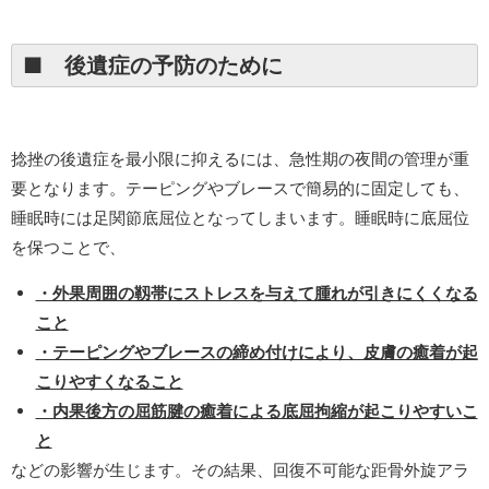
■ 後遺症の予防のために
捻挫の後遺症を最小限に抑えるには、急性期の夜間の管理が重
要となります。テーピングやブレースで簡易的に固定しても、
睡眠時には足関節底屈位となってしまいます。睡眠時に底屈位
を保つことで、
・外果周囲の靱帯にストレスを与えて腫れが引きにくくなる
こと
・テーピングやブレースの締め付けにより、皮膚の癒着が起
こりやすくなること
・内果後方の屈筋腱の癒着による底屈拘縮が起こりやすいこ
と
などの影響が生じます。その結果、回復不可能な距骨外旋アラ