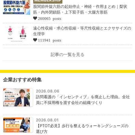
股関節外旋六筋の起始停止・神経・作用まとめ｜梨状
筋・内外閉鎖筋・上下双子筋・大腿方形筋
260065 posts
遠心性収縮・求心性収縮・等尺性収縮とエクササイズの
生理学
111941 posts
記事の一覧を見る
企業おすすめ特集
2026.08.06
訪問看護の「インセンティブ」を廃止した理由。全社
員に不採用権を渡す会社の組織づくり
2026.08.01
【PTOT必見】歩行を整えるウォーキングシューズの
選び方