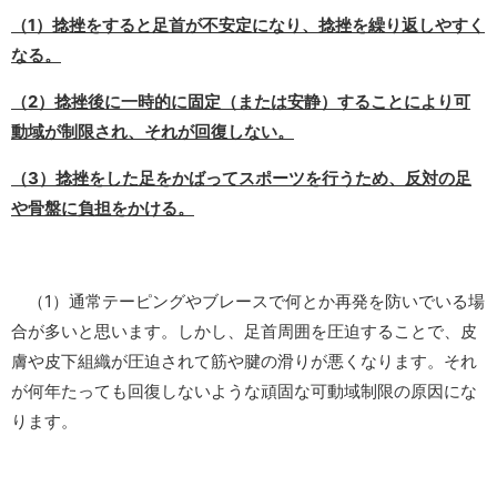
（1）捻挫をすると足首が不安定になり、捻挫を繰り返しやすく
なる。
（2）捻挫後に一時的に固定（または安静）することにより可
動域が制限され、それが回復しない。
（3）捻挫をした足をかばってスポーツを行うため、反対の足
や骨盤に負担をかける。
（1）通常テーピングやブレースで何とか再発を防いでいる場
合が多いと思います。しかし、足首周囲を圧迫することで、皮
膚や皮下組織が圧迫されて筋や腱の滑りが悪くなります。それ
が何年たっても回復しないような頑固な可動域制限の原因にな
ります。