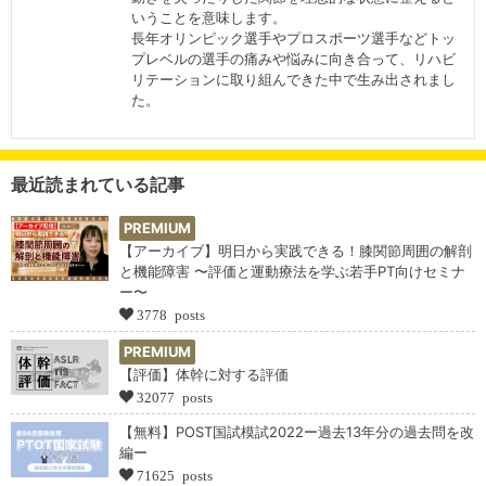
いうことを意味します。
長年オリンピック選手やプロスポーツ選手などトッ
プレベルの選手の痛みや悩みに向き合って、リハビ
リテーションに取り組んできた中で生み出されまし
た。
最近読まれている記事
PREMIUM
【アーカイブ】明日から実践できる！膝関節周囲の解剖
と機能障害 〜評価と運動療法を学ぶ若手PT向けセミナ
ー〜
3778 posts
PREMIUM
【評価】体幹に対する評価
32077 posts
【無料】POST国試模試2022ー過去13年分の過去問を改
編ー
71625 posts