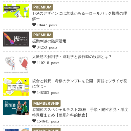
PREMIUM
TKAのデザインには意味があるーロールバック機構の理
解ー
19447 posts
PREMIUM
振動刺激の臨床活用
34253 posts
大殿筋の解剖学・運動学と歩行時の役割とは？
110218 posts
統合と解釈、考察のテンプレを公開 −実習はツライが役
に立つ−
148383 posts
MEMBERSHIP
肩関節のスペシャルテスト28種｜手順・陽性所見・感度
特異度まとめ【整形外科的検査】
154641 posts
MEMBERSHIP