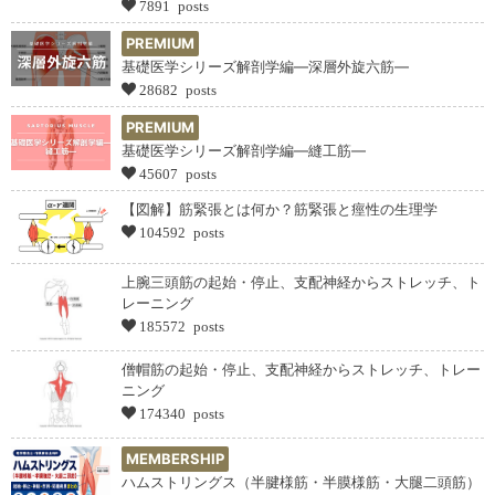
7891 posts
PREMIUM
基礎医学シリーズ解剖学編―深層外旋六筋―
28682 posts
PREMIUM
基礎医学シリーズ解剖学編―縫工筋―
45607 posts
【図解】筋緊張とは何か？筋緊張と痙性の生理学
104592 posts
上腕三頭筋の起始・停止、支配神経からストレッチ、ト
レーニング
185572 posts
僧帽筋の起始・停止、支配神経からストレッチ、トレー
ニング
174340 posts
MEMBERSHIP
ハムストリングス（半腱様筋・半膜様筋・大腿二頭筋）