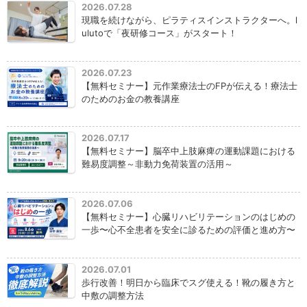
2026.07.28
現職を続けながら、ピラティスインストラクターへ。l
ulutoで「夜研修コース」がスタート！
2026.07.23
【無料セミナー】元作業療法士のFPが伝える！療法士
のためのお金の教養講座
2026.07.17
【無料セミナー】脳卒中上肢麻痺の運動課題における
難易度調整～非動力免荷装置の活用～
2026.07.06
【無料セミナー】心臓リハビリテーションのはじめの
一歩〜心不全患者を安全に診るための評価と進め方〜
2026.07.01
歩行改善！明日から臨床でスグ使える！靴の履き方と
中敷の調整方法