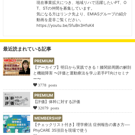
現在事業拡大につき、地域リハで活躍したいPT、O
T、STの仲間を募集しています。
気になる方はリンク先より、EMIASグループの紹介
動画を是非ご覧ください。
https://youtu.be/5fuBn3HfsK4
最近読まれている記事
PREMIUM
【アーカイブ】明日から実践できる！膝関節周囲の解剖
と機能障害 〜評価と運動療法を学ぶ若手PT向けセミナ
ー〜
3778 posts
PREMIUM
【評価】体幹に対する評価
32079 posts
MEMBERSHIP
【チェックリスト付き】理学療法 症例報告の書き方──
PhyCARE 35項目を現場で使う