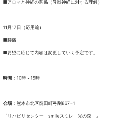
■アロマと神経の関係（脊髄神経に対する理解）
11月17日（応用編）
■腰痛
■要望に応じて内容は変更していく予定です。
時間
：10時～15時
会場
：熊本市北区龍田町弓削867−1
『リハビリセンター smileスミレ 光の森 』