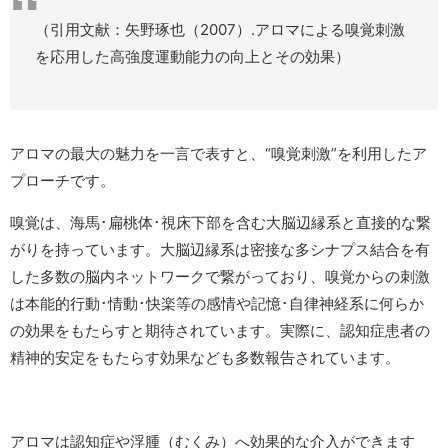
（引用文献：矢野琢也（2007）.アロマによる嗅覚刺激
を応用した高強度運動能力の向上とその効果）
アロマの最大の魅力を一言で表すと、“嗅覚刺激”を利用したア
プローチです。
嗅覚は、海馬･扁桃体･視床下部を含む大脳辺縁系と直接的な繋
がりを持っています。大脳辺縁系は密接な多シナプス結合を有
した多数の脳内ネットワークで繋がっており、嗅覚からの刺激
は本能的行動･情動･快楽等の感情や記憶･自律神経系に何らか
の効果をもたらすと期待されています。実際に、認知症患者の
精神的安定をもたらす効果なども多数報告されています。
アロマは認知症や浮腫（むくみ）へ効果的な介入ができます