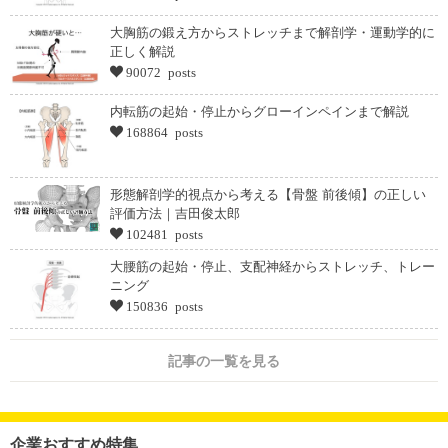
大胸筋の鍛え方からストレッチまで解剖学・運動学的に
正しく解説
90072 posts
内転筋の起始・停止からグローインペインまで解説
168864 posts
形態解剖学的視点から考える【骨盤 前後傾】の正しい
評価方法｜吉田俊太郎
102481 posts
大腰筋の起始・停止、支配神経からストレッチ、トレー
ニング
150836 posts
記事の一覧を見る
企業おすすめ特集