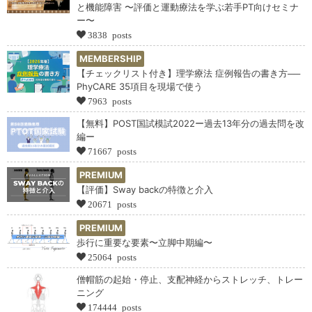
と機能障害 〜評価と運動療法を学ぶ若手PT向けセミナ
ー〜
3838 posts
MEMBERSHIP
【チェックリスト付き】理学療法 症例報告の書き方──
PhyCARE 35項目を現場で使う
7963 posts
【無料】POST国試模試2022ー過去13年分の過去問を改
編ー
71667 posts
PREMIUM
【評価】Sway backの特徴と介入
20671 posts
PREMIUM
歩行に重要な要素〜立脚中期編〜
25064 posts
僧帽筋の起始・停止、支配神経からストレッチ、トレー
ニング
174444 posts