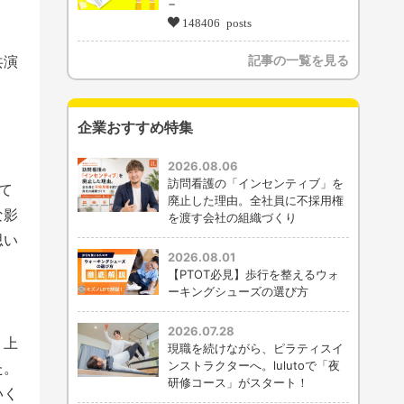
−
148406 posts
共演
記事の一覧を見る
企業おすすめ特集
2026.08.06
訪問看護の「インセンティブ」を
て
廃止した理由。全社員に不採用権
な影
を渡す会社の組織づくり
思い
2026.08.01
【PTOT必見】歩行を整えるウォ
ーキングシューズの選び方
2026.07.28
く上
現職を続けながら、ピラティスイ
ンストラクターへ。lulutoで「夜
た。
研修コース」がスタート！
いく