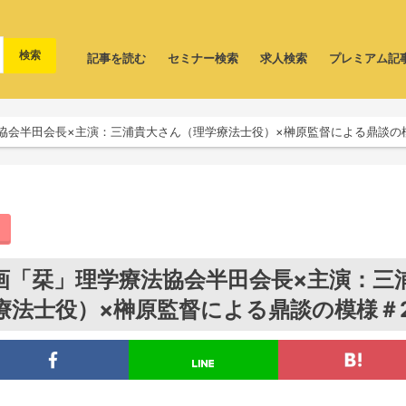
記事を読む
セミナー検索
求人検索
プレミアム記
協会半田会長×主演：三浦貴大さん（理学療法士役）×榊原監督による鼎談の
画「栞」理学療法協会半田会長×主演：三
療法士役）×榊原監督による鼎談の模様＃