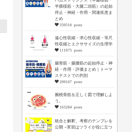
半膜様筋・大腿二頭筋）の起始
停止・神経・作用・関連疾患ま
とめ
359516 posts
遠心性収縮・求心性収縮・等尺
性収縮とエクササイズの生理学
111975 posts
腸骨筋・腸腰筋の起始停止・神
経・作用・評価まとめ｜トーマ
ステストでの判別
209167 posts
腕橈骨筋を正しく図で理解しよ
う。
163284 posts
統合と解釈、考察のテンプレを
公開 −実習はツライが役に立つ