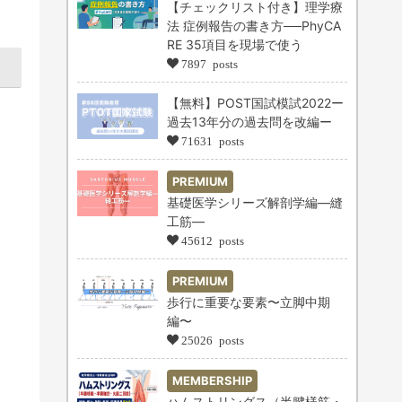
【チェックリスト付き】理学療
法 症例報告の書き方──PhyCA
RE 35項目を現場で使う
7897 posts
【無料】POST国試模試2022ー
過去13年分の過去問を改編ー
71631 posts
PREMIUM
基礎医学シリーズ解剖学編―縫
工筋―
45612 posts
PREMIUM
歩行に重要な要素〜立脚中期
編〜
25026 posts
MEMBERSHIP
ハムストリングス（半腱様筋・