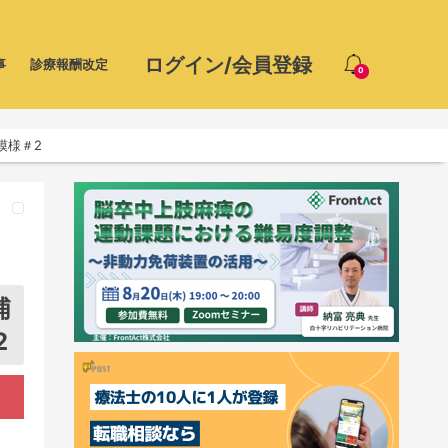
ログイン/会員登録
事
診療報酬改定
0
模様＃2
浦
2