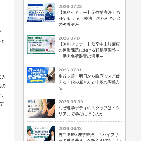
2026.07.23
【無料セミナー】元作業療法士の
FPが伝える！療法士のためのお金
の教養講座
ば
2026.07.17
った
【無料セミナー】脳卒中上肢麻痺
の運動課題における難易度調整～
非動力免荷装置の活用～
2026.07.01
歩行改善！明日から臨床でスグ使
二人
える！靴の履き方と中敷の調整方
生の
法
で、
2026.06.30
す
なぜ理学ボディのスタッフはイタ
リアまで学びに行くのか
2026.06.12
再生医療×理学療法｜「ハイブリ
ッド整形外科」が拓くPTの新しい