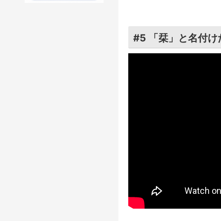
#5 「栞」と名付