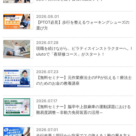
2026.08.01
【PTOT必見】歩行を整えるウォーキングシューズの
選び方
2026.07.28
現職を続けながら、ピラティスインストラクターへ。l
ulutoで「夜研修コース」がスタート！
2026.07.23
【無料セミナー】元作業療法士のFPが伝える！療法士
のためのお金の教養講座
2026.07.17
【無料セミナー】脳卒中上肢麻痺の運動課題における
難易度調整～非動力免荷装置の活用～
2026.07.01
歩行改善！明日から臨床でスグ使える！靴の履き方と