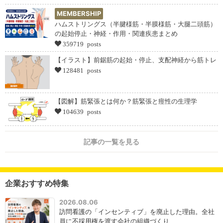
MEMBERSHIP
ハムストリングス（半腱様筋・半膜様筋・大腿二頭筋）
の起始停止・神経・作用・関連疾患まとめ
359719 posts
【イラスト】前鋸筋の起始・停止、支配神経から筋トレ
128481 posts
【図解】筋緊張とは何か？筋緊張と痙性の生理学
104639 posts
記事の一覧を見る
企業おすすめ特集
2026.08.06
訪問看護の「インセンティブ」を廃止した理由。全社
員に不採用権を渡す会社の組織づくり