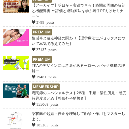
【アーカイブ】明日から実践できる！膝関節周囲の解剖
と機能障害 〜評価と運動療法を学ぶ若手PT向けセミナ
ー〜
3799 posts
PREMIUM
性感帯と迷走神経の関わり【理学療法士がセックスにつ
いて本気で考えてみた】
27137 posts
PREMIUM
TKAのデザインには意味があるーロールバック機構の理
解ー
19481 posts
MEMBERSHIP
肩関節のスペシャルテスト28種｜手順・陽性所見・感度
特異度まとめ【整形外科的検査】
155068 posts
梨状筋の起始・停止を理解して触診・作用をマスターし
よう。
185265 posts