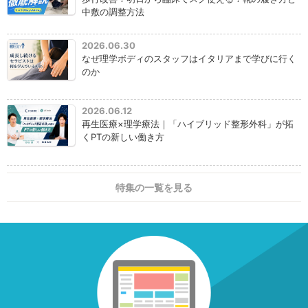
中敷の調整方法
2026.06.30
なぜ理学ボディのスタッフはイタリアまで学びに行く
のか
2026.06.12
再生医療×理学療法｜「ハイブリッド整形外科」が拓
くPTの新しい働き方
特集の一覧を見る