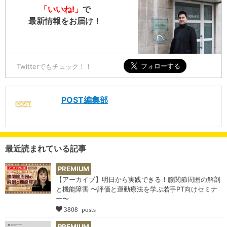
「いいね!」
で
最新情報をお届け！
Twitterでもチェック！！
POST編集部
最近読まれている記事
PREMIUM
【アーカイブ】明日から実践できる！膝関節周囲の解剖
と機能障害 〜評価と運動療法を学ぶ若手PT向けセミナ
ー〜
3808 posts
PREMIUM