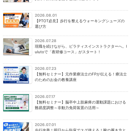
2026.08.01
【PTOT必見】歩行を整えるウォーキングシューズの
選び方
2026.07.28
現職を続けながら、ピラティスインストラクターへ。l
ulutoで「夜研修コース」がスタート！
2026.07.23
【無料セミナー】元作業療法士のFPが伝える！療法士
のためのお金の教養講座
2026.07.17
【無料セミナー】脳卒中上肢麻痺の運動課題における
難易度調整～非動力免荷装置の活用～
2026.07.01
歩行改善！明日から臨床でスグ使える！靴の履き方と