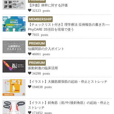
【評価】体幹に対する評価
32123 posts
MEMBERSHIP
【チェックリスト付き】理学療法 症例報告の書き方──
PhyCARE 35項目を現場で使う
7935 posts
PREMIUM
仙腸関節の介入ポイント
46061 posts
PREMIUM
振動刺激の臨床活用
34298 posts
【イラスト】大腿筋膜張筋の起始・停止とストレッチ
104638 posts
【イラスト】斜角筋（前/中/後斜角筋）の起始・停止と
ストレッチ
171852 posts