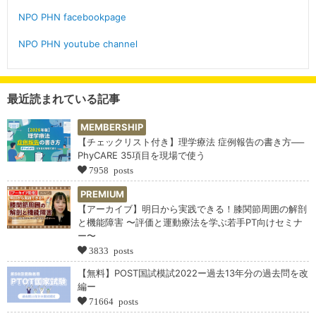
NPO PHN facebookpage
NPO PHN youtube channel
最近読まれている記事
MEMBERSHIP
【チェックリスト付き】理学療法 症例報告の書き方──
PhyCARE 35項目を現場で使う
7958 posts
PREMIUM
【アーカイブ】明日から実践できる！膝関節周囲の解剖
と機能障害 〜評価と運動療法を学ぶ若手PT向けセミナ
ー〜
3833 posts
【無料】POST国試模試2022ー過去13年分の過去問を改
編ー
71664 posts