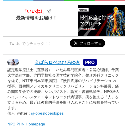
「いいね!」
で
最新情報をお届け！
Twitterでもチェック！！
えばらロペスひろゆき
認定理学療法士（運動器）・いたみ専門医療者・公認心理師。千葉
大学法経学部、専門学校社会医学技術学院卒。整形外科クリニック
を経て、NTT東日本関東病院にて慢性疼痛のリハビリテーションに
従事。西鶴間メディカルクリニックリハビリテーション科部長。痛
み関連学会での発表、シンポジスト、論文・書籍執筆等。NPO法人
ペイン・ヘルスケア・ネットワーク代表理事。病を抱える「人」を
支えるため、最近は教育的手法を取り入れることに興味を持ってい
ます。
個人Twitter：
@lopeslopeslopes
NPO PHN Homepage