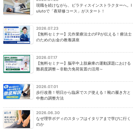
現職を続けながら、ピラティスインストラクターへ。l
ulutoで「夜研修コース」がスタート！
2026.07.23
【無料セミナー】元作業療法士のFPが伝える！療法士
のためのお金の教養講座
2026.07.17
【無料セミナー】脳卒中上肢麻痺の運動課題における
難易度調整～非動力免荷装置の活用～
2026.07.01
歩行改善！明日から臨床でスグ使える！靴の履き方と
中敷の調整方法
2026.06.30
なぜ理学ボディのスタッフはイタリアまで学びに行く
のか