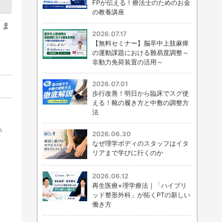
FPが伝える！療法士のためのお金
の教養講座
りま
2026.07.17
【無料セミナー】脳卒中上肢麻痺
の運動課題における難易度調整～
非動力免荷装置の活用～
2026.07.01
歩行改善！明日から臨床でスグ使
える！靴の履き方と中敷の調整方
法
で
2026.06.30
なぜ理学ボディのスタッフはイタ
リアまで学びに行くのか
2026.06.12
再生医療×理学療法｜「ハイブリ
ッド整形外科」が拓くPTの新しい
働き方