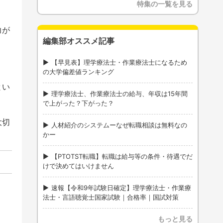
特集の一覧を見る
力が
編集部オススメ記事
【早見表】理学療法士・作業療法士になるため
の大学偏差値ランキング
とい
理学療法士、作業療法士の給与、年収は15年間
で上がった？下がった？
大切
人材紹介のシステムーなぜ転職相談は無料なの
かー
【PTOTST転職】転職は給与等の条件・待遇でだ
けで決めてはいけません
速報【令和9年試験日確定】理学療法士・作業療
法士・言語聴覚士国家試験｜合格率｜国試対策
もっと見る