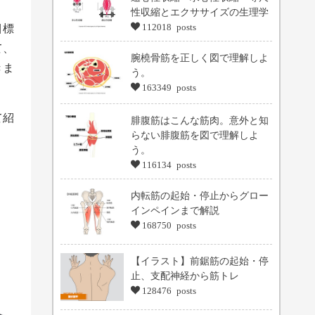
性収縮とエクササイズの生理学
目標
112018 posts
て、
腕橈骨筋を正しく図で理解しよ
きま
う。
163349 posts
て紹
腓腹筋はこんな筋肉。意外と知
らない腓腹筋を図で理解しよ
う。
116134 posts
内転筋の起始・停止からグロー
インペインまで解説
168750 posts
【イラスト】前鋸筋の起始・停
止、支配神経から筋トレ
128476 posts