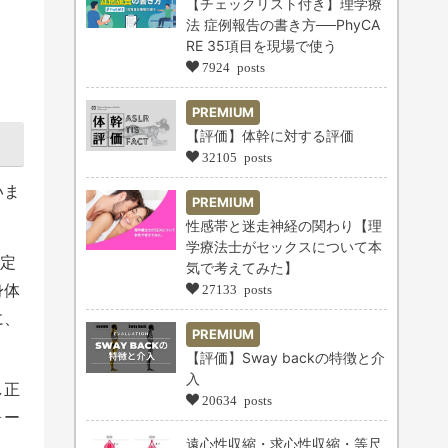
【チェックリスト付き】理学療
法 症例報告の書き方──PhyCA
RE 35項目を現場で使う
！
7924 posts
PREMIUM
【評価】体幹に対する評価
32105 posts
いま
PREMIUM
性感帯と迷走神経の関わり【理
学療法士がセックスについて本
定
気で考えてみた】
身体
27133 posts
に、
PREMIUM
【評価】Sway backの特徴と介
入
し正
20634 posts
ォー
遠心性収縮・求心性収縮・等尺