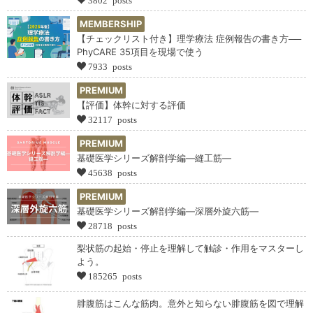
MEMBERSHIP
【チェックリスト付き】理学療法 症例報告の書き方──
PhyCARE 35項目を現場で使う
7933 posts
PREMIUM
【評価】体幹に対する評価
32117 posts
PREMIUM
基礎医学シリーズ解剖学編―縫工筋―
45638 posts
PREMIUM
基礎医学シリーズ解剖学編―深層外旋六筋―
28718 posts
梨状筋の起始・停止を理解して触診・作用をマスターし
よう。
185265 posts
腓腹筋はこんな筋肉。意外と知らない腓腹筋を図で理解