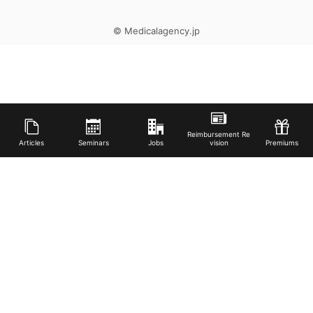
© Medicalagency.jp
Reimbursement Re
Articles
Seminars
Jobs
vision
Premiums