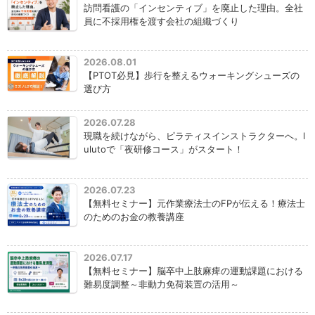
訪問看護の「インセンティブ」を廃止した理由。全社
員に不採用権を渡す会社の組織づくり
2026.08.01
【PTOT必見】歩行を整えるウォーキングシューズの
選び方
2026.07.28
現職を続けながら、ピラティスインストラクターへ。l
ulutoで「夜研修コース」がスタート！
2026.07.23
【無料セミナー】元作業療法士のFPが伝える！療法士
のためのお金の教養講座
2026.07.17
【無料セミナー】脳卒中上肢麻痺の運動課題における
難易度調整～非動力免荷装置の活用～