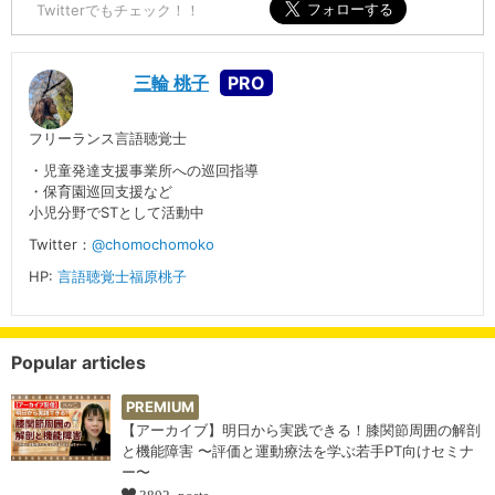
Twitterでもチェック！！
三輪 桃子
フリーランス言語聴覚士
・児童発達支援事業所への巡回指導
・保育園巡回支援など
小児分野でSTとして活動中
Twitter：
@chomochomoko
HP:
言語聴覚士福原桃子
Popular articles
PREMIUM
【アーカイブ】明日から実践できる！膝関節周囲の解剖
と機能障害 〜評価と運動療法を学ぶ若手PT向けセミナ
ー〜
3802 posts