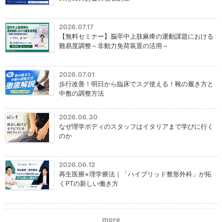
2026.07.17
【無料セミナー】脳卒中上肢麻痺の運動課題における
難易度調整～非動力免荷装置の活用～
2026.07.01
歩行改善！明日から臨床でスグ使える！靴の履き方と
中敷の調整方法
2026.06.30
なぜ理学ボディのスタッフはイタリアまで学びに行く
のか
2026.06.12
再生医療×理学療法｜「ハイブリッド整形外科」が拓
くPTの新しい働き方
more