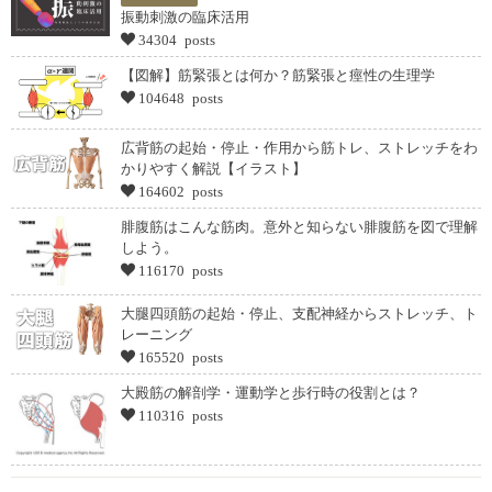
振動刺激の臨床活用
34304 posts
【図解】筋緊張とは何か？筋緊張と痙性の生理学
104648 posts
広背筋の起始・停止・作用から筋トレ、ストレッチをわ
かりやすく解説【イラスト】
164602 posts
腓腹筋はこんな筋肉。意外と知らない腓腹筋を図で理解
しよう。
116170 posts
大腿四頭筋の起始・停止、支配神経からストレッチ、ト
レーニング
165520 posts
大殿筋の解剖学・運動学と歩行時の役割とは？
110316 posts