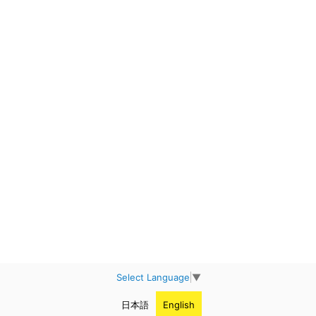
Select Language
▼
日本語
English