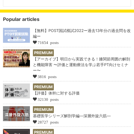
Popular articles
【無料】POST国試模試2022ー過去13年分の過去問を改
編ー
71654 posts
PREMIUM
【アーカイブ】明日から実践できる！膝関節周囲の解剖
と機能障害 〜評価と運動療法を学ぶ若手PT向けセミナ
ー〜
3816 posts
PREMIUM
【評価】体幹に対する評価
32130 posts
PREMIUM
基礎医学シリーズ解剖学編―深層外旋六筋―
28727 posts
PREMIUM