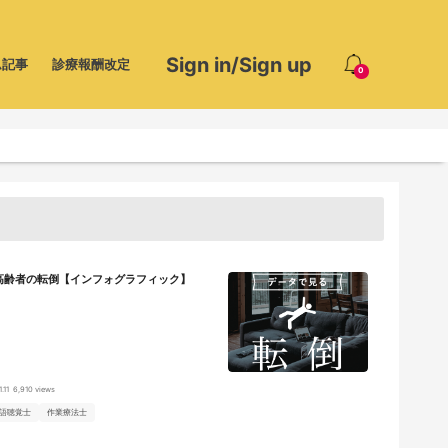
Sign in/Sign up
ム記事
診療報酬改定
0
高齢者の転倒【インフォグラフィック】
.11
6,910 views
語聴覚士
作業療法士