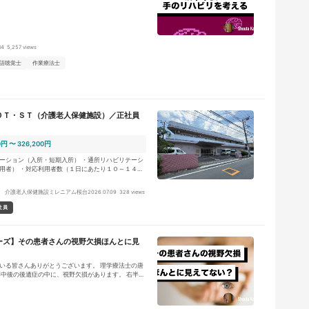
り上肢の方が運動障害が重度になるのかなどについて
が、今回は前回の最後に書いた母指の介入について
14
5,257 views
語聴覚士
作業療法士
ＯＴ・ＳＴ（介護老人保健施設）／正社員
0円 〜 326,200円
ーション（入所・短期入所） ・通所リハビリテーシ
用者） ・対応利用者数（１日にあたり１０～１４
ビリテーション／集団リハビリテーションの提供 ・施
ト／地域に関連した委託業務等の対応を実施 ・個人
 介護老人保健施設ミレニアム桜台
2026.07.09
328 views
ハビリテーション科全体で利用者様の対応を実施 ・
務（家屋調査や担当者会議等）を段階的に担当して
社員
３ヶ月の試用期間・研修期間を得て、進捗に応じ業務
ーズ】その患者さんの視野欠損ほんとに見
いる皆さんありがとうございます。 理学療法士の唐
卒中後の後遺症の中に、視野欠損があります。 右半球
空間無視との鑑別が非常に重要になりますが、それ
ければならない点があります。 今回は、リハビリの
欠損の疑いがある場合どのように対応していけば良