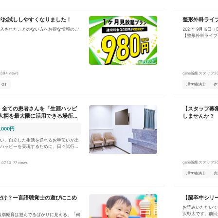
がお試ししやすくなりました！
整形外科ライ
入されたことのない方へお得な情報のご
2021年9月19
【整形外科ライブ
,694 views
gene編集スタッフ
2
OT
理学療法士
作
、全ての患者さんを「生涯ハッピ
【スタッフ募
・人柄を最大限に活用できる場所で
しませんか？
せんか。
,000円
い、自立した生活を送れるお手伝いが出
ハッピーを実現するために、日々試行錯
います。 我々と共に一緒に考え、実践
できるようにあなたの力をお貸しくださ
gene編集スタッフ
2
.07.30
77 views
者さんに向き合って頂きます。自身の技
理学療法士
言
はなく、他部門との連携を図りながら一
して頂きます。 専門家として業
どうすれば健幸寿命を高めることができ
だけ？ー言語聴覚士の遊びにこめ
【脳卒中シリ
柔軟に対応して頂けるような方を望んで
善率を上げていけるような方を募集して
お読みいただいて
沢彰太です。前回
個別療育は遊んでるばかりに見える」「何
自のウェルネスプログラムを行っている