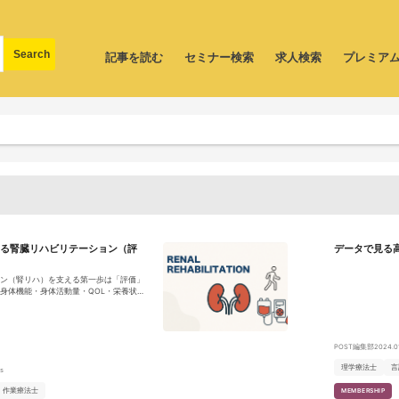
記事を読む
セミナー検索
求人検索
プレミア
する腎臓リハビリテーション（評
データで見る
ン（腎リハ）を支える第一歩は「評価」
身体機能・身体活動量・QOL・栄養状態
ハは、単なる運動療法ではなく、「その
包括的支援です。
POST編集部
2024.01
理学療法士
言
s
作業療法士
MEMBERSHIP