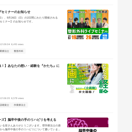
ブセミナーのお知らせ
日（日）、9月26日（日）の2日間にわたり開催される
セミナー】のお知らせです。
021.09.04
6,410 views
業療法士
整形外科
集！】あなたの想い・経験を『かたち』に
021.08.05
6,579 views
語聴覚士
作業療法士
ーズ】脳卒中後の手のリハビリを考える
いる皆さんありがとうございます。理学療法士の唐
から脳卒中後の手のリハビリについて書いていま