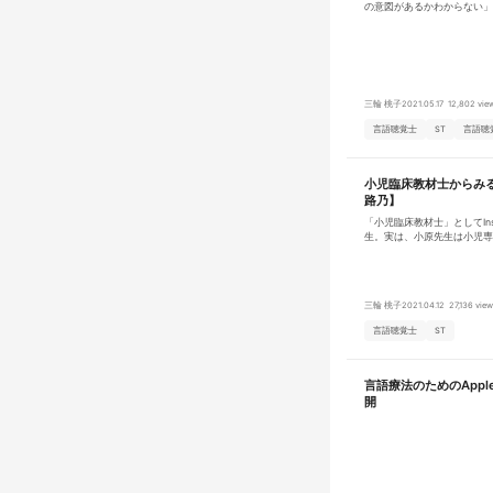
の意図があるかわからない」
施設になります。 主に腰部
る親御さんの中には、そんな
おり、新たに介護度が高い患
別言語療育の中で親御さんが
んでいきます。 【OJウェルネスセンターの理念】 「健康寿命（健幸
りにSTの意図を解説してみ
寿命）を高める」ことを理念
しています！介護度をお持ち
インド医学を中心に鍼灸、メ
療法、美健幸プログラムの施
三輪 桃子
2021.05.17
12,802 vie
る」ことが昨今わかってきました。 当施設を心待ちに
者様をひとりでも多く受け入
言語聴覚士
ST
言語聴
は、患者さんのお身体を【見
り】のため生活習慣、メンタ
チし、心身ともに健幸な身体
小児臨床教材士からみ
自宅でのセルフケアーを継続
だいております。 提携先のILC国際腰痛クリニック監修のもと、椎間
路乃】
板変性や腰椎椎間板ヘルニア
「小児臨床教材士」としてIn
り、運動療法だけでは症状の
生。実は、小原先生は小児専
療後のフォローアップとして
合わせ完全オーダーメイドで作
いった様々なプロフェッショ
たところ、大きな反響を呼ん
ます。 ※健幸・・・人
のキャリア展開について伺い
三輪 桃子
2021.04.12
27,136 view
言語聴覚士
ST
言語療法のためのAppl
開