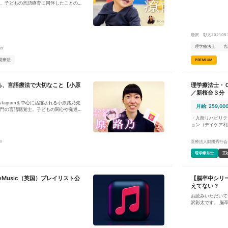
す。 なぜ下肢よ
、子どもの言語療育に同伴したことのあ
疾患が起因となる症状の改善に取り組んで
書いていきました
印象を持つ方もいるようです。今日は個
者様を受け入れ、各施術の介入に取り組
書いていきます。
抱きやすい疑念（？）を取り上げ、私な
ようと思います。
としつつ、「腰痛治療効果100%」を目指
の患者様にも運動療法に加え東洋医学、
唐沢 彰太
2021.05.
ディカルリラクゼーション、独自の食事
術を介入することで「介護度を下げられ
理学療法士
言
ws
しております患
れていきたいと考えており、 弊社で
覚療法
PREMIUM
直し、自らの気づき、行動できる身体作
ル面を含め、身体全体の症状にアプロー
つくりを心がけております。患者様には
る、言語療法で大切なこと【小原
理学療法士・
することを目標にリハビリに励んでいた
／新桜台３分
などの起因となる症状を改善するにあた
stagramを中心に活躍される小原路乃先
緩和が難しい症例が多数ある為、腰痛治
月給: 259,00
門の言語聴覚士。子どもの関心や発達に
理学療法士、鍼灸師、美容師、調理師と
成された臨床教材をInstagramに投稿し
ナルが集結する唯一無二の施設でもあり
・入所リハビリテ
でいます。そんな小原先生の活動や今後
生を健康な身体で幸せに生きること。
ョン（デイケア利
ました。
名） ・個別リハ
設内行事のサポー
s
医療法人財団秀行会
担当制ではなくリ
書類業務や訪問業
理学療法士
正
いただきます ・
を分配します
eMusic（英国）プレイリスト公
【脳卒中シリ
えてない？
お読みいただいて
沢彰太です。 脳
損傷の場合、半側
以外にも注意しな
臨床において視野