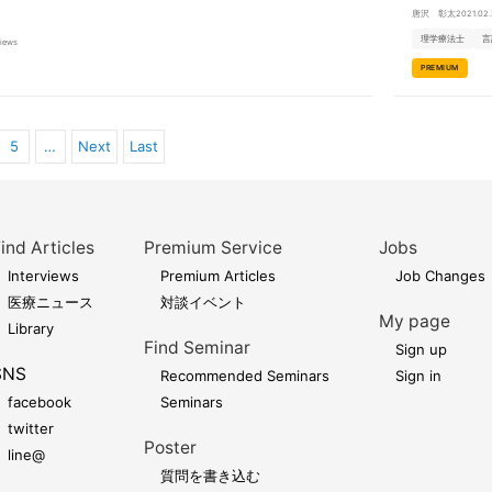
いのかを書いてい
唐沢 彰太
2021.02
理学療法士
言
views
PREMIUM
5
…
Next
Last
ind Articles
Premium Service
Jobs
Interviews
Premium Articles
Job Changes
医療ニュース
対談イベント
My page
Library
Find Seminar
Sign up
SNS
Recommended Seminars
Sign in
facebook
Seminars
twitter
Poster
line@
質問を書き込む