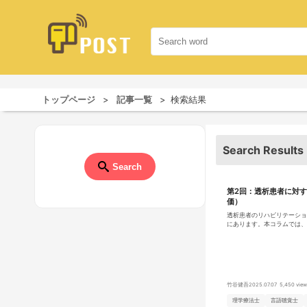
トップページ
記事一覧
検索結果
Search Results
Search
第2回：透析患者に対
価）
透析患者のリハビリテーショ
にあります。本コラムでは、
の評価法を紹介します。腎リ
人らしく生きる力」を支える
竹谷健吾
2025.07.07
5,450 view
理学療法士
言語聴覚士