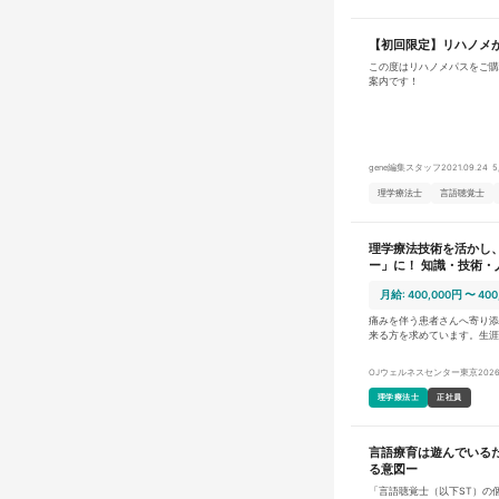
【初回限定】リハノメ
この度はリハノメパスをご購
案内です！
gene編集スタッフ
2021.09.24
5
理学療法士
言語聴覚士
理学療法技術を活かし
ー」に！ 知識・技術
一緒に頂点を目指しま
月給: 400,000円 〜 400
痛みを伴う患者さんへ寄り添
来る方を求めています。生涯
誤しながら業務に取り組んで
し、「生涯ハッピー」を実現
OJウェルネスセンター東京
2026
い 理学療法士としての役割は、単に運動療法を行うという事ではな
く、全身を見ていく立場で患
理学療法士
正社員
術や専門知識のみに偏るので
人の患者さんを改善させるために尽力
務に向き合うだけでなく、「
言語療育は遊んでいる
るか」という視点を持って、
います。本気で取り組み、改
る意図ー
おります。 OJウェルネスセンターでは、ILC国際腰痛クリニックにて
「言語聴覚士（以下ST）の
治療、診察した方を対象に独