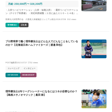
月給: 259,000円 〜 326,200円
・入所リハビリテーション（入所・短期入所） ・通所リハビリテーショ
ン（デイケア利用者） ・対応利用者数（１日にあたり１０～１４名） ・
個別リハビリテーション／集団リハビリテーションの提供 ・施設内行事
医療法人財団秀行会 介護老人保健施設ミレニアム桜台
2026.07.09
332 views
のサポート／地域に関連した委託業務等の対応を実施 ・個人担当制では
なくリハビリテーション科全体で利用者様の対応を実施 ・書類業務や訪
理学療法士
正社員
問業務（家屋調査や担当者会議等）を段階的に担当していただきます ・
３ヶ月の試用期間・研修期間を得て、進捗に応じ業務を分配します
プロ野球界で働く理学療法士はどんな人でどんなことをしている
のか？【北海道日本ハムファイターズ｜渡邉 和也】
POST編集部
2023.07.21
7,732 views
トレーニング
インタビュー
INTERVIEW
MEMBERSHIP
理学療法士がBリーグトレーナーになるにはコネが必要なのか？
【島根スサノオマジック｜眞田 崇】