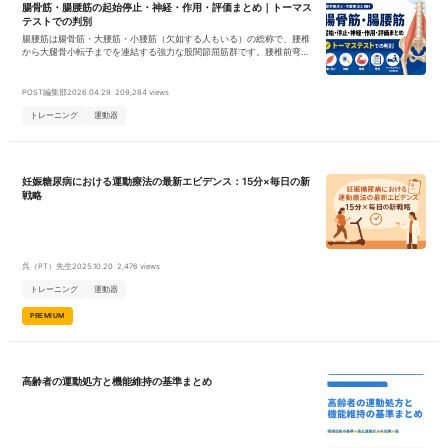
腸骨筋・腸腰筋の起始停止・神経・作用・評価まとめ｜トーマス
テストでの判別
腸腰筋は腸骨筋・大腰筋・小腰筋（欠如する人もいる）の総称で、腰椎
から大腿骨小転子までを連結する強力な股関節屈筋群です。腰椎前弯の
保持、立位姿勢制御、歩行のスイング期、椅子からの立ち上がり、階段
昇降など、抗重力活動の中核を担います。整形外科臨床ではトーマステ
ストで「股関節屈曲拘縮」の責任組織として頻繁に対象となり、腰痛・
POST編集部
2026.04.29
209,284 views
反張膝・骨盤前傾アライメントの評価で重要なポイントとなります。
トレーニング
運動器
妊娠糖尿病における運動療法の最新エビデンス：15分×毎日の新
戦略
呉（PT）先生
2025.10.20
2,476 views
トレーニング
運動器
PREMIUM
高齢者の運動処方と機能維持の基準まとめ