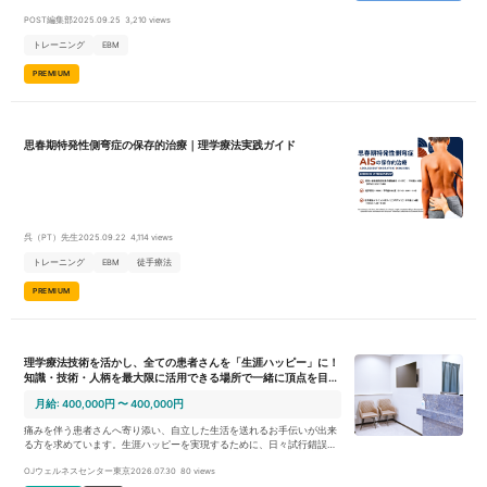
POST編集部
2025.09.25
3,210 views
トレーニング
EBM
PREMIUM
思春期特発性側弯症の保存的治療｜理学療法実践ガイド
呉（PT）先生
2025.09.22
4,114 views
トレーニング
EBM
徒手療法
PREMIUM
理学療法技術を活かし、全ての患者さんを「生涯ハッピー」に！
知識・技術・人柄を最大限に活用できる場所で一緒に頂点を目指
しませんか。
月給: 400,000円 〜 400,000円
痛みを伴う患者さんへ寄り添い、自立した生活を送れるお手伝いが出来
る方を求めています。生涯ハッピーを実現するために、日々試行錯誤し
ながら業務に取り組んでいます。 我々と共に一緒に考え、実践し、「生
OJウェルネスセンター東京
2026.07.30
80 views
涯ハッピー」を実現できるようにあなたの力をお貸しください 理学療法
士としての役割は、単に運動療法を行うという事ではなく、全身を見て