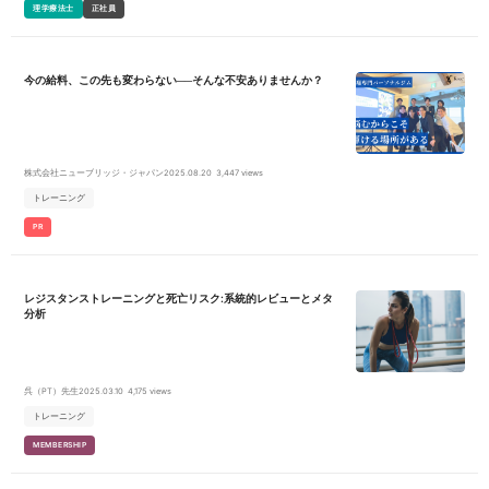
理学療法士
正社員
いく立場で患者さんに向き合って頂きます。自身の技術や専門知識のみ
に偏るのではなく、他部門との連携を図りながら一人の患者さんを改善
させるために尽力して頂きます。 専門家として業務に向き合うだけでな
く、「どうすれば健幸寿命を高めることができるか」という視点を持っ
て、柔軟に対応して頂けるような方を望んでいます。本気で取り組み、
今の給料、この先も変わらない──そんな不安ありませんか？
改善率を上げていけるような方を募集しております。 OJウェルネスセ
ンターでは、ILC国際腰痛クリニックにて治療、診察した方を対象に独自
のウェルネスプログラムを行っている施設になります。 主に腰部疾患が
起因となる症状の改善に取り組んでおり、新たに介護度が高い患者様を
受け入れ、各施術の介入に取り組んでいきます。 【OJウェルネスセン
ターの理念】 「健康寿命（健幸寿命）を高める」ことを理念としつつ、
「腰痛治療効果100%」を目指しています！介護度をお持ちの患者様にも
株式会社ニューブリッジ・ジャパン
2025.08.20
3,447 views
運動療法に加え東洋医学、インド医学を中心に鍼灸、メディカルリラク
ゼーション、独自の食事療法、美健幸プログラムの施術を介入すること
トレーニング
で「介護度を下げられる」ことが昨今わかってきました。 当施設を心待
ちにしております患者様をひとりでも多く受け入れていきたいと考えて
PR
おり、 弊社では、患者さんのお身体を【見直し、自らの気づき、行動
できる身体作り】のため生活習慣、メンタル面を含め、身体全体の症状
にアプローチし、心身ともに健幸な身体つくりを心がけております。患
者様には自宅でのセルフケアーを継続することを目標にリハビリに励ん
レジスタンストレーニングと死亡リスク:系統的レビューとメタ
でいただいております。 提携先のILC国際腰痛クリニック監修のもと、
椎間板変性や腰椎椎間板ヘルニアなどの起因となる症状を改善するにあ
分析
たり、運動療法だけでは症状の緩和が難しい症例が多数ある為、腰痛治
療後のフォローアップとして理学療法士、鍼灸師、美容師、調理師とい
った様々なプロフェッショナルが集結する唯一無二の施設でもありま
す。 ※健幸・・・人生を健康な身体で幸せに生きること。
呉（PT）先生
2025.03.10
4,175 views
トレーニング
MEMBERSHIP