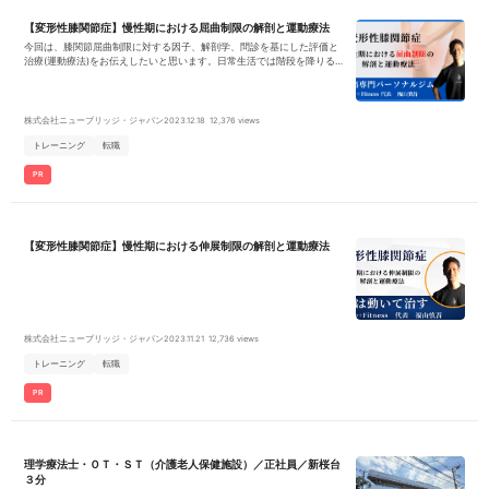
【変形性膝関節症】慢性期における屈曲制限の解剖と運動療法
今回は、膝関節屈曲制限に対する因子、解剖学、問診を基にした評価と
治療(運動療法)をお伝えしたいと思います。日常生活では階段を降りる
時、椅子に座った時、しゃがみ込み時、正座時など様々な場面で膝を屈
曲させます。膝関節屈曲制限は変形やそれに伴う拘縮が原因のこともあ
りますが、それ以外の軟部組織性による制限であることも多いと感じて
います。その軟部組織を中心としたアプローチも紹介していきます。
株式会社ニューブリッジ・ジャパン
2023.12.18
12,376 views
トレーニング
転職
PR
【変形性膝関節症】慢性期における伸展制限の解剖と運動療法
株式会社ニューブリッジ・ジャパン
2023.11.21
12,736 views
トレーニング
転職
PR
理学療法士・ＯＴ・ＳＴ（介護老人保健施設）／正社員／新桜台
３分