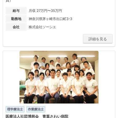
員）
給与
月収 27万円〜35万円
勤務地
神奈川県茅ヶ崎市出口町3-3
会社
株式会社ソーシエ
詳細を見る
理学療法士
作業療法士
医療法人社団博慈会 青葉さわい病院