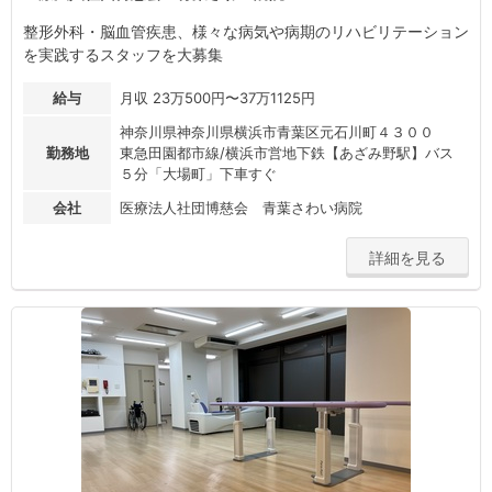
整形外科・脳血管疾患、様々な病気や病期のリハビリテーション
を実践するスタッフを大募集
給与
月収 23万500円〜37万1125円
神奈川県神奈川県横浜市青葉区元石川町４３００
勤務地
東急田園都市線/横浜市営地下鉄【あざみ野駅】バス
５分「大場町」下車すぐ
会社
医療法人社団博慈会 青葉さわい病院
詳細を見る