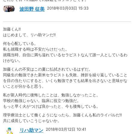
2018年03月03日 15:33
波田野 征美
加藤くん‼︎
はじめまして、リハ助マンだ‼︎
何を心配している。
私も就職する時は不安だらけだった。
就職当時、自信に満ち溢れているセラピストなんて誰一人としているわ
けがない。
加藤くんの不安はこの夏に払拭されているはずだ。
同級生の勉強できた新米セラピストも失敗、挫折を繰り返していること
を目の当たりにすると、いくら勉強できても結果を出さないと意味がな
いことが分かると思う。
私が新人時代に後悔したことは、勉強しなかったこと。
学校の勉強じゃない。臨床に役立つ勉強だ。
もっと早く火がつけば良かったと、今も後悔している。
理学療法士として働くようになったら、加藤くんも私のライバルだ‼︎
共に成長していこうじゃないか。
2018年03月12日 10:41
リハ助マン