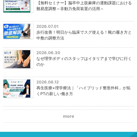
【無料セミナー】脳卒中上肢麻痺の運動課題における
難易度調整～非動力免荷装置の活用～
2026.07.01
歩行改善！明日から臨床でスグ使える！靴の履き方と
中敷の調整方法
2026.06.30
なぜ理学ボディのスタッフはイタリアまで学びに行く
のか
2026.06.12
再生医療×理学療法｜「ハイブリッド整形外科」が拓
くPTの新しい働き方
more