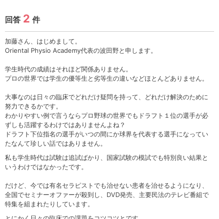
2
回答
件
加藤さん、はじめまして。
Oriental Physio Academy代表の波田野と申します。
学生時代の成績はそれほど関係ありません。
プロの世界では学生の優等生と劣等生の違いなどほとんどありません。
大事なのは日々の臨床でどれだけ疑問を持って、どれだけ解決のために
努力できるかです。
わかりやすい例で言うならプロ野球の世界でもドラフト１位の選手が必
ずしも活躍するわけではありませんよね？
ドラフト下位指名の選手がいつの間にか球界を代表する選手になってい
たなんて珍しい話ではありません。
私も学生時代は試験は追試ばかり、国家試験の模試でも特別良い結果と
いうわけではなかったです。
だけど、今では有名セラピストでも治せない患者を治せるようになり、
全国でセミナーオファーが殺到し、DVD発売、主要民法のテレビ番組で
特集を組まれたりしています。
とにかく日々の臨床での課題をコツコツとです。