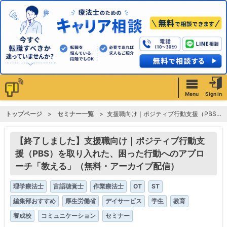
Menu
Sign in
トップページ
セミナー一覧
支援職向け｜ポジティブ行動支援（PBS）を取り入れた、困った行動へのアプローチ「教える」（無料・アーカイブ配信）
【終了しました】支援職向け｜ポジティブ行動支
援（PBS）を取り入れた、困った行動へのアプロ
ーチ「教える」（無料・アーカイブ配信）
理学療法士
言語聴覚士
作業療法士
OT
ST
編集部おすすめ
厚生労働省
デイサービス
学生
教育
養成校
コミュニケーション
セミナー