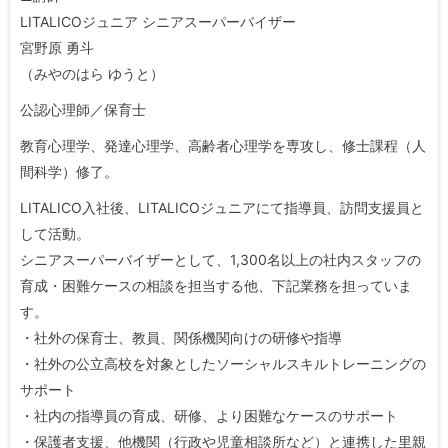
LITALICOジュニア シニアスーパーバイザー
宮野原 勇斗
（みやのはら ゆうと）
公認心理師／保育士
教育心理学、発達心理学、高齢者心理学を専攻し、修士課程（人
間科学）修了。
LITALICO入社後、LITALICOジュニアにて指導員、訪問支援員と
して活動。
シニアスーパーバイザーとして、1,300名以上の社内スタッフの
育成・困難ケースの相談を担当する他、下記業務を担っていま
す。
・社外の保育士、教員、関係機関向けの研修や指導
・社外の公立高校を対象としたソーシャルスキルトレーニングの
サポート
・社内の指導員の育成、研修、より困難なケースのサポート
・保護者支援、他機関（行政や児童相談所など）と連携した里親