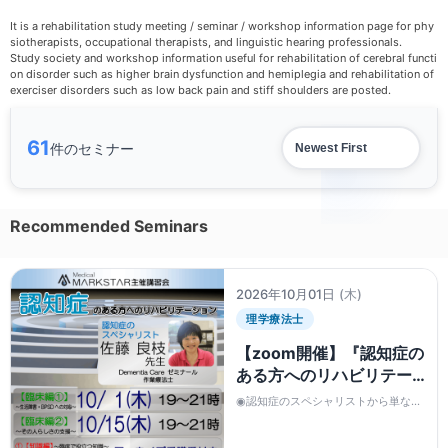
It is a rehabilitation study meeting / seminar / workshop information page for phy
siotherapists, occupational therapists, and linguistic hearing professionals.
Study society and workshop information useful for rehabilitation of cerebral functi
on disorder such as higher brain dysfunction and hemiplegia and rehabilitation of
exerciser disorders such as low back pain and stiff shoulders are posted.
61
件のセミナー
Recommended Seminars
2026年10月01日
(木)
理学療法士
【zoom開催】『認知症の
ある方へのリハビリテー
ション 』【臨床編①】
◉認知症のスペシャリストから単なる
【臨床編②】
ﾊｳﾂｰやﾊﾟﾀｰﾝ化した方法論ではなく、
概念の本質を理解することや関与しな
がらの観察の重要性についてお話いた