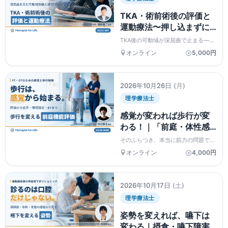
TKA・術前術後の評価と
運動療法〜押し込まずに
深屈曲を生む膝の運動学
TKA後の可動域が深屈曲で止まる——
｜関節可動域練習の新常
その原因を膝の運動学から解き明か
オンライン
5,000円
し、脛骨を押し込まない可動域訓練と
識〜 講師：瀧田勇二先
荷重優先の週別プログラムまでを、瀧
生
田勇二先生がPT・OT向けに解説しま
す。見逃し配信・受講料...
2026年10月26日
(月)
理学療法士
感覚が変われば歩行が変
わる！｜「前庭・体性感
覚」から紐解く歩行戦略
そのふらつき、本当に筋力の問題です
～３レベルの評価から転
か？バランス機能を感覚統合と姿勢制
オンライン
4,000円
御から評価・介入する方法を今村泰丈
倒予防の介入まで～ 講
先生が解説。感覚からひも解く歩行戦
師：今村泰丈先生
略・前庭体性感覚編。見逃し配信・受
講料返金保証つき。
2026年10月17日
(土)
理学療法士
姿勢を変えれば、嚥下は
変わる｜摂食・嚥下障害