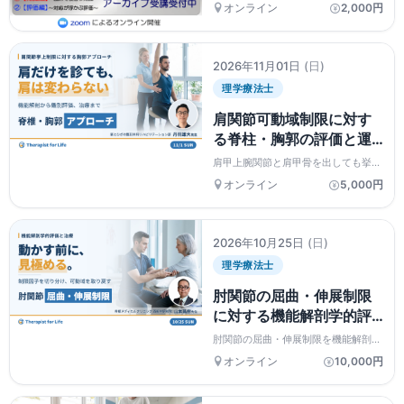
オンライン
2,000円
だきます。
2026年11月01日
(日)
理学療法士
肩関節可動域制限に対す
る脊柱・胸郭の評価と運
動療法〜上肢運動と体幹
肩甲上腕関節と肩甲骨を出しても挙が
の関係性および連動
りきらない――その制限因子を脊椎・
オンライン
5,000円
胸郭の機能解剖から鑑別し、明日から
性〜 講師：丹羽雄大先
使える介入まで解説。PT・OT対象、
生
見逃し配信あり・受講料返金保証つ
き。
2026年10月25日
(日)
理学療法士
肘関節の屈曲・伸展制限
に対する機能解剖学的評
価と治療～関節特性から
肘関節の屈曲・伸展制限を機能解剖か
可動域の制限因子を見極
ら捉え直すセミナーです。蝶番関節と
オンライン
10,000円
しての特性を踏まえ、制限因子を軟部
める～ 講師：山本昌樹
組織と骨性因子に切り分ける評価手順
先生
と、合併症リスクを抑えた治療の実際