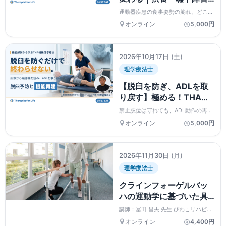
を改善させるポジショニ
運動器疾患の食事姿勢の崩れ、どこか
ング【運動器疾患編】〜
ら直せますか。大腿骨骨折・変形性股
オンライン
5,000円
関節症を題材に、頚部・体幹・骨盤の
どこを見て、どう判断
連結から姿勢評価とポジショニングを
し、どう直したらよいの
学ぶWEBセミナー。PT・OT・ST対
象、見逃し配信・受講...
か〜 講師：内田 学先生
2026年10月17日
(土)
理学療法士
【脱臼を防ぎ、ADLを取
り戻す】極める！THA術
後に対する理学療法〜機
禁止肢位は守れても、ADL動作の再建
能解剖学に基づく脱臼予
まで踏み込めていますか。THA術後の
オンライン
5,000円
脱臼予防と運動機能再建を機能解剖か
防と運動機能再建の実
ら学ぶWEBセミナー。単純X線から頚
際〜 講師：⼩野 志操先
部軸を読む視点まで。PT・OT対象
（経験不問）、見逃...
生
2026年11月30日
(月)
理学療法士
クラインフォーゲルバッ
ハの運動学に基づいた具
体的な動作の誘導法｜生
講師：冨田 昌夫 先生 びわこリハビリ
態心理学的知見と情動
テーション専門職大学 理学療法学
オンライン
4,400円
科 教授 ＝＝＝＝＝＝＝＝＝＝＝＝