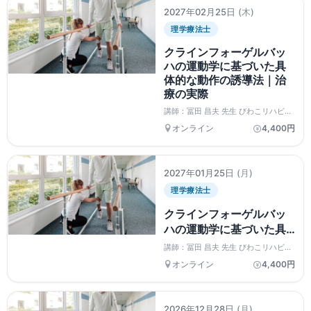
を解説します。
2027年02月25日
(木)
理学療法士
クラインフォーゲルバッ
ハの運動学に基づいた具
体的な動作の誘導法｜治
療の実際
講師：冨田 昌夫 先生 びわこリハビリ
テーション専門職大学 理学療法学
オンライン
4,400円
科 教授 ＝＝＝＝＝＝＝＝＝＝＝＝
＝＝＝＝＝
2027年01月25日
(月)
理学療法士
クラインフォーゲルバッ
ハの運動学に基づいた具
体的な動作の誘導法｜情
講師：冨田 昌夫 先生 びわこリハビリ
動の見える化ー患者で確
テーション専門職大学 理学療法学
オンライン
4,400円
科 教授 ＝＝＝＝＝＝＝＝＝＝＝＝
認ー
＝＝＝＝＝
2026年12月28日
(月)