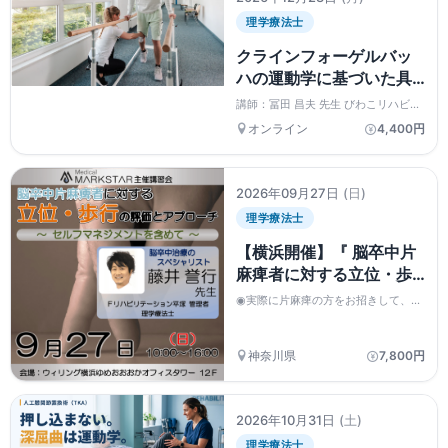
理学療法士
クラインフォーゲルバッ
ハの運動学に基づいた具
体的な動作の誘導法｜情
講師：冨田 昌夫 先生 びわこリハビリ
動と自己組織化の発達学
テーション専門職大学 理学療法学
オンライン
4,400円
科 教授 ＝＝＝＝＝＝＝＝＝＝＝＝
的知見
＝＝＝＝＝
2026年09月27日
(日)
理学療法士
【横浜開催】『 脳卒中片
麻痺者に対する立位・歩
行の評価とアプローチ 』
◉実際に片麻痺の方をお招きして、藤
〜セルフマネジメントを
井先生のリハビリを目の前で見学しな
がら学ぶ！
含めて〜
神奈川県
7,800円
2026年10月31日
(土)
理学療法士