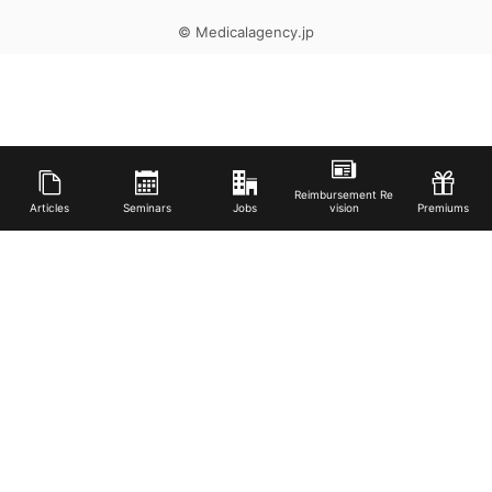
© Medicalagency.jp
Reimbursement Re
Articles
Seminars
Jobs
vision
Premiums