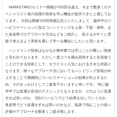
MARKSTARのセミナー開催が100回を超え、今まで数多くのス
ペシャリスト達の知識や技術を学ぶ機会が提供できたと感じてお
ります。 今回は開催100回突破記念といたしまして、脳卒中のリ
ハビリテーションに役立つハンドリングを上肢・下肢・体幹、ま
た各姿勢でのアプローチ方法などをご紹介し、皆さまがすぐに実
践で使えるよう実技を通して学べる機会にしたいと思います。
ハンドリング技術はなかなか教科書では学ぶことの難しい技術
と言われております。ただし一度コツを掴み習得すると生涯使う
ことのできる技術として、セラピスト人生における大きな武器と
なります。様々なアプローチ法においてもハンドリング技術が向
上することで飛躍的にリハビリテーションの効果が向上するた
め、そのきっかけとしてご参加下さいますと幸いです。 特に脳
卒中では促通が必須のテクニックとなりますが、どのように促通
すれば良いのか、1回のリハビリでどう結果を出していくのか、
各姿勢でどう促通をすれば良いのかなど、臨床で悩むことの多い
評価やアプローチを数多くご提示致します。