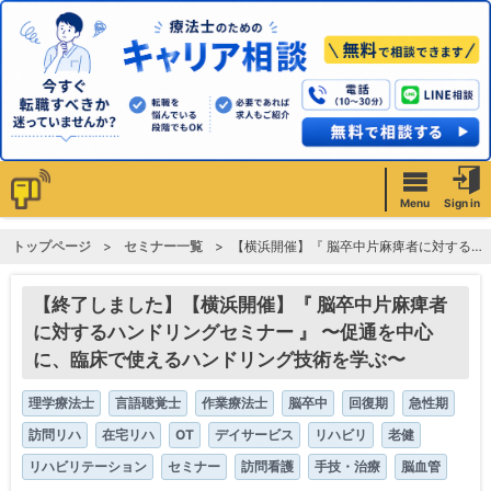
Menu
Sign in
トップページ
セミナー一覧
【横浜開催】『 脳卒中片麻痺者に対するハンドリングセミナー 』 〜促通を中心に、臨床で使えるハンドリング技術を学ぶ〜
【終了しました】【横浜開催】『 脳卒中片麻痺者
に対するハンドリングセミナー 』 〜促通を中心
に、臨床で使えるハンドリング技術を学ぶ〜
理学療法士
言語聴覚士
作業療法士
脳卒中
回復期
急性期
訪問リハ
在宅リハ
OT
デイサービス
リハビリ
老健
リハビリテーション
セミナー
訪問看護
手技・治療
脳血管