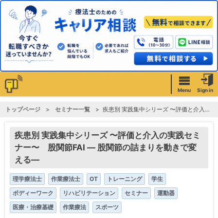
Menu
Sign in
トップページ
セミナー一覧
疾患別 実践集中シリーズ 〜評価と介入の実践セミナー〜 股関節FAI ― 股関節の詰まりを動きで変える―
疾患別 実践集中シリーズ 〜評価と介入の実践セミ
ナー〜 股関節FAI ― 股関節の詰まりを動きで変
える―
理学療法士
作業療法士
OT
トレーニング
学生
ボディーワーク
リハビリテーション
セミナー
運動器
医療・治療基礎
作業療法
スポーツ