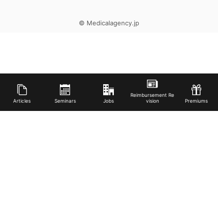
© Medicalagency.jp
Reimbursement Re
Articles
Seminars
Jobs
vision
Premiums