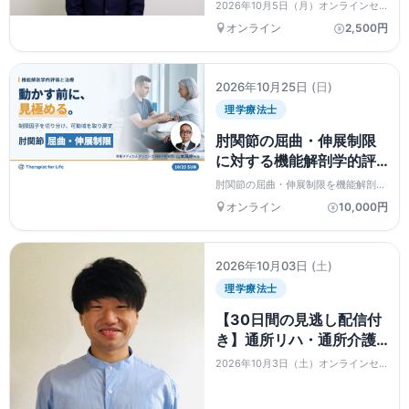
み解く肩関節機能と臨床
2026年10月5日（月）オンラインセ
介入戦略 ～評価・動作分
ミナー
オンライン
2,500円
析・運動療法までを学ぶ
～
2026年10月25日
(日)
理学療法士
肘関節の屈曲・伸展制限
に対する機能解剖学的評
価と治療～関節特性から
肘関節の屈曲・伸展制限を機能解剖か
可動域の制限因子を見極
ら捉え直すセミナーです。蝶番関節と
オンライン
10,000円
しての特性を踏まえ、制限因子を軟部
める～ 講師：山本昌樹
組織と骨性因子に切り分ける評価手順
先生
と、合併症リスクを抑えた治療の実際
を解説します。
2026年10月03日
(土)
理学療法士
【30日間の見逃し配信付
き】通所リハ・通所介護
のリハ職・介護職・機能
2026年10月3日（土）オンラインセ
訓練指導員のためのリハ
ミナー
ビリセミナー