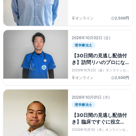
オンライン
2,500円
2026年10月02日
(金)
理学療法士
【30日間の見逃し配信付
き】訪問リハのプロにな
る第一歩！ 制度・スキ
2026年10月2日（金）オンラインセ
ル・リスク管理を確実に
ミナー
オンライン
2,500円
押さえる
2026年10月01日
(木)
理学療法士
【30日間の見逃し配信付
き】臨床ですぐに役立
つ！高齢者の呼吸リハビ
2026年10月1日（木）オンラインセミ
リ徹底攻略〜病態理解・
ナー