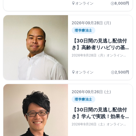
ルネス理学療法」
吸・姿勢・血流・身体機能に着目し、
オンライン
8,000円
性機能を全身機能として捉える理学療
法の視点を解説します。エビデンスに
基づきながら、呼吸機能への介入、姿
勢・胸郭・骨盤底へのアプ...
2026年09月28日
(月)
理学療法士
【30日間の見逃し配信付
き】高齢者リハビリの基
礎と実践 〜バイタル・廃
2026年9月28日（月）オンラインセ
用症候群・筋力低下・拘
ミナー
縮の評価と介入〜
オンライン
2,500円
2026年09月26日
(土)
理学療法士
【30日間の見逃し配信付
き】学んで実践！効果を
生むポジショニングセミ
2026年9月26日（土）オンラインセ
ナー ＋ 症例別アプローチ
ミナー