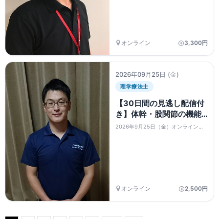
動画
オンライン
3,300円
2026年09月25日
(金)
理学療法士
【30日間の見逃し配信付
き】体幹・股関節の機能
回復のための評価とエク
2026年9月25日（金）オンラインセ
ササイズの工夫
ミナー
オンライン
2,500円