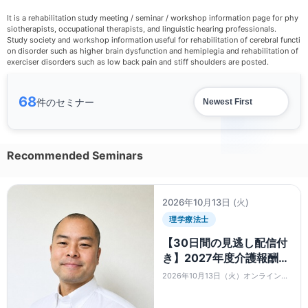
It is a rehabilitation study meeting / seminar / workshop information page for phy
siotherapists, occupational therapists, and linguistic hearing professionals.
Study society and workshop information useful for rehabilitation of cerebral functi
on disorder such as higher brain dysfunction and hemiplegia and rehabilitation of
exerciser disorders such as low back pain and stiff shoulders are posted.
68
件のセミナー
Recommended Seminars
2026年10月13日
(火)
理学療法士
【30日間の見逃し配信付
き】2027年度介護報酬改
定を先読みする リハビリ
2026年10月13日（火）オンラインセ
関連サービスの最新論点
ミナー
と事業所が今から備える