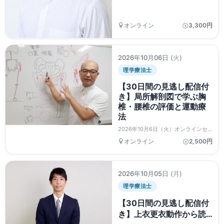
こと ―訪問看護・訪問リ
ハ・通所リハ・通所介
オンライン
3,300円
護・介護老人保健施設を
中心に―
2026年10月06日
(火)
理学療法士
【30日間の見逃し配信付
き】局所解剖図で学ぶ胸
椎・腰椎の評価と運動療
法
2026年10月6日（火）オンラインセ
ミナー
オンライン
2,500円
2026年10月05日
(月)
理学療法士
【30日間の見逃し配信付
き】上衣更衣動作から読