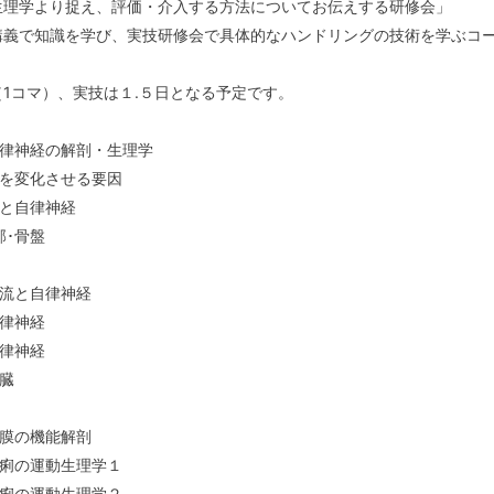
生理学より捉え、評価・介入する方法についてお伝えする研修会」
講義で知識を学び、実技研修会で具体的なハンドリングの技術を学ぶコ
1コマ）、実技は１.５日となる予定です。
自律神経の解剖・生理学
経を変化させる要因
スと自律神経
郭･骨盤
血流と自律神経
自律神経
自律神経
内臓
筋膜の機能解剖
下痢の運動生理学１
下痢の運動生理学２