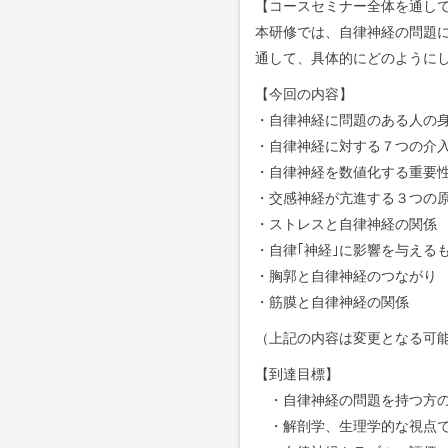
【コースセミナー全体を通し
本研修では、自律神経の問題
通して、具体的にどのように
【今回の内容】
・自律神経に問題のある人の
・自律神経に対する７つの介
・自律神経を数値化する重要
・交感神経が亢進する３つの
・ストレスと自律神経の関係
・自律｢神経｣に影響を与える
・胸郭と自律神経のつながり
・筋膜と自律神経の関係
（上記の内容は変更となる可
【到達目標】
・自律神経の問題を持つ方の
・解剖学、生理学的な視点で