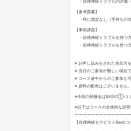
・自律神経トラブルの評価・
【参考図書】
・特に指定なし（手持ちの生
【事前課題】
・自律神経トラブルを持つ方
・自律神経トラブルを持つ方
※ お申し込みをされた先生方
※ 当日のご参加が難しい場合
※ コース途中からのご参加も
※ 資料の配布はございません
※今回の研修会はBASIC①-
※以下はコースの全体的な説明
ーーーーーーーーーーーーー
【自律神経セラピストBasic