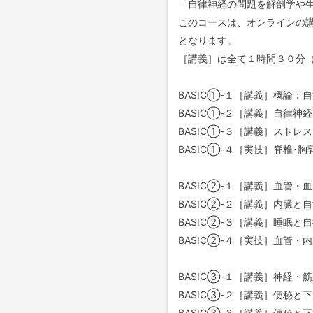
「自律神経の問題を解剖学や
このコースは、オンラインの
となります。
［講義］は全て１時間３０分（
BASIC①-１［講義］概論：
BASIC①-２［講義］自律神
BASIC①-３［講義］ストレ
BASIC①-４［実技］脊椎･胸
BASIC②-１［講義］血管・
BASIC②-２［講義］内臓と
BASIC②-３［講義］睡眠と
BASIC②-４［実技］血管・
BASIC③-１［講義］神経・
BASIC③-２［講義］便秘と
BASIC③-３［講義］便秘と