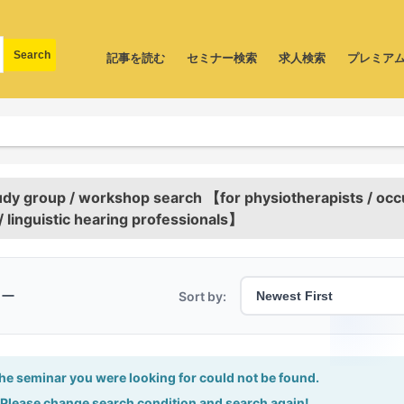
記事を読む
セミナー検索
求人検索
プレミア
tudy group / workshop search 【for physiotherapists / oc
 / linguistic hearing professionals】
ナー
Sort by:
he seminar you were looking for could not be found.
Please change search condition and search again!