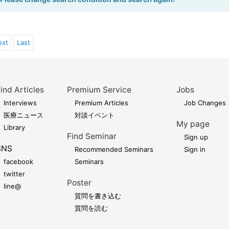
ext
Last
ind Articles
Premium Service
Jobs
Interviews
Premium Articles
Job Changes
医療ニュース
対談イベント
My page
Library
Find Seminar
Sign up
SNS
Recommended Seminars
Sign in
facebook
Seminars
twitter
Poster
line@
質問を書き込む
質問を読む