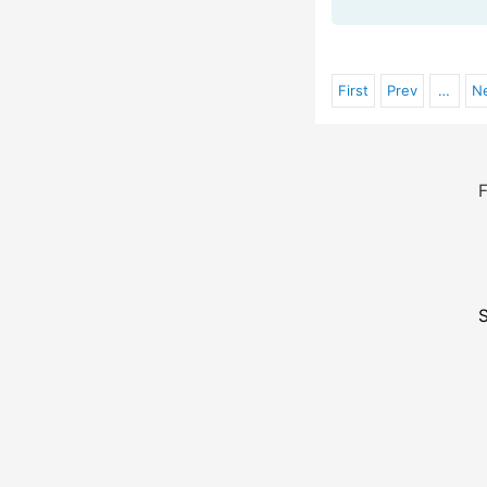
First
Prev
…
N
F