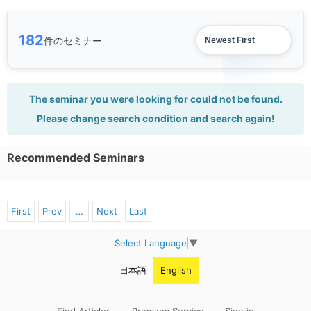
182
件のセミナー
The seminar you were looking for could not be found.
Please change search condition and search again!
Recommended Seminars
First
Prev
…
Next
Last
Select Language
▼
日本語
English
Find Articles
Premium Service
Sign in