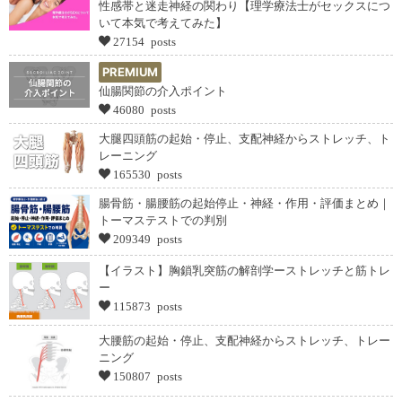
性感帯と迷走神経の関わり【理学療法士がセックスにつ
いて本気で考えてみた】
27154 posts
PREMIUM
仙腸関節の介入ポイント
46080 posts
大腿四頭筋の起始・停止、支配神経からストレッチ、ト
レーニング
165530 posts
腸骨筋・腸腰筋の起始停止・神経・作用・評価まとめ｜
トーマステストでの判別
209349 posts
【イラスト】胸鎖乳突筋の解剖学ーストレッチと筋トレ
ー
115873 posts
大腰筋の起始・停止、支配神経からストレッチ、トレー
ニング
150807 posts