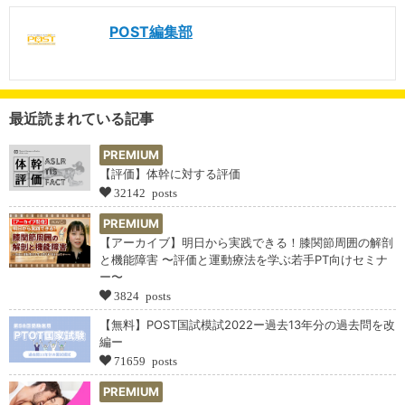
POST編集部
最近読まれている記事
PREMIUM
【評価】体幹に対する評価
32142 posts
PREMIUM
【アーカイブ】明日から実践できる！膝関節周囲の解剖
と機能障害 〜評価と運動療法を学ぶ若手PT向けセミナ
ー〜
3824 posts
【無料】POST国試模試2022ー過去13年分の過去問を改
編ー
71659 posts
PREMIUM