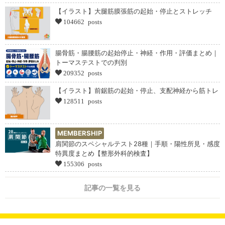
【イラスト】大腿筋膜張筋の起始・停止とストレッチ
104662 posts
腸骨筋・腸腰筋の起始停止・神経・作用・評価まとめ｜
トーマステストでの判別
209352 posts
【イラスト】前鋸筋の起始・停止、支配神経から筋トレ
128511 posts
MEMBERSHIP
肩関節のスペシャルテスト28種｜手順・陽性所見・感度
特異度まとめ【整形外科的検査】
155306 posts
記事の一覧を見る