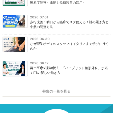
難易度調整～非動力免荷装置の活用～
2026.07.01
歩行改善！明日から臨床でスグ使える！靴の履き方と
中敷の調整方法
2026.06.30
なぜ理学ボディのスタッフはイタリアまで学びに行く
のか
2026.06.12
再生医療×理学療法｜「ハイブリッド整形外科」が拓
くPTの新しい働き方
特集の一覧を見る