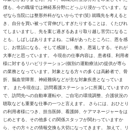
僕も、今の職場では神経系分野にどっぷり浸かっています。な
ぜなら当院には整形外科がないからです(笑) 就職先を考えると
き、自分を買い被って背伸びしすぎたりすることは、くたびれ
てしまいますし、先を案じ過ぎるあまり取り越し苦労になるこ
とも、しばしばありますよね。ご縁があったところに、恩を感
じ、お世話になる。そして感謝し、働き、恩返しする。それが
大事だと思っています。 今現在の仕事内容は、患者様、利用者
様に対するリハビリテーション(個別の運動療法)の提供が専ら
の業務となっています。対象となる方々の多くは高齢者で、骨
折、脳血管障害、神経難病などが主な対象疾患となっていま
す。 また今現在は、訪問看護ステーションに所属していますの
で、訪問先への自動車運転や、ご自宅の環境調整、介護状況の
聴取なども重要な仕事の一つと言えます。 さらには、おひとり
の利用者様につき、担当医師、看護師、ケアマネージャーをは
じめとする、その他多くの関係スタッフが関わっていますか
ら、その方々との情報交換も大切になってきます。 加えて、リ