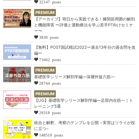
32147 posts
PREMIUM
【アーカイブ】明日から実践できる！膝関節周囲の解剖
と機能障害 〜評価と運動療法を学ぶ若手PT向けセミナ
ー〜
3830 posts
【無料】POST国試模試2022ー過去13年分の過去問を改
編ー
71662 posts
PREMIUM
基礎医学シリーズ解剖学編―深層外旋六筋―
28744 posts
PREMIUM
【UG】基礎医学シリーズ解剖学編―足部内在筋―｜ト
レーニング5選
29318 posts
統合と解釈、考察のテンプレを公開 −実習はツライが役
に立つ−
148519 posts