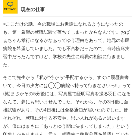
現在の仕事
※ここだけの話、今の職場にお世話になれるようになったの
も、第一希望の就職試験で落ちてしまったからなんです。おば
ぁちゃん孝行になるかなぁってゆう理由もあって、地元の市民
病院を希望していました。でも不合格だったので、当時臨床実
習中だったんですけど、学校の先生に就職の相談に行きまし
た。
そこで先生から「私が“今から”手配するから、すぐに履歴書書
いて、今日の夕方には◯◯病院へ持って行きなさいっ‼︎」って
(笑)まさかその5分後には、写真屋で証明写真を撮る羽目になる
なんて、夢にも思いませんでした。それから、その3日後に面
接試験があり、その4日後には合格通知が届いたのでした。皆
それぞれ、就職に対する不安や、思い入れがあると思います
が、僕にはまさに「あっとゆう間に決まってしまった」という
印象しかありません。元々、就職先に整形分野を希望していた