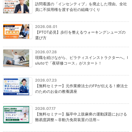
訪問看護の「インセンティブ」を廃止した理由。全社
員に不採用権を渡す会社の組織づくり
2026.08.01
【PTOT必見】歩行を整えるウォーキングシューズの
選び方
2026.07.28
現職を続けながら、ピラティスインストラクターへ。l
ulutoで「夜研修コース」がスタート！
2026.07.23
【無料セミナー】元作業療法士のFPが伝える！療法士
のためのお金の教養講座
2026.07.17
【無料セミナー】脳卒中上肢麻痺の運動課題における
難易度調整～非動力免荷装置の活用～