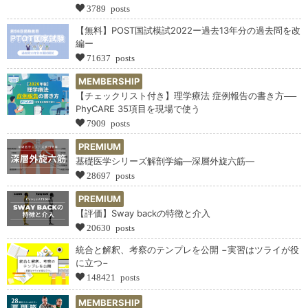
3789 posts
【無料】POST国試模試2022ー過去13年分の過去問を改
編ー
71637 posts
MEMBERSHIP
【チェックリスト付き】理学療法 症例報告の書き方──
PhyCARE 35項目を現場で使う
7909 posts
PREMIUM
基礎医学シリーズ解剖学編―深層外旋六筋―
28697 posts
PREMIUM
【評価】Sway backの特徴と介入
20630 posts
統合と解釈、考察のテンプレを公開 −実習はツライが役
に立つ−
148421 posts
MEMBERSHIP