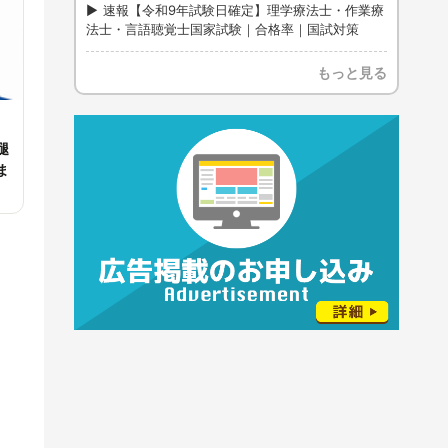
速報【令和9年試験日確定】理学療法士・作業療
法士・言語聴覚士国家試験｜合格率｜国試対策
もっと見る
腿
ま