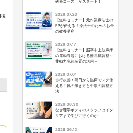
研修コース」がスタート！
2026.07.23
回復
【無料セミナー】元作業療法士の
FPが伝える！療法士のためのお金
の教養講座
2026.07.17
【無料セミナー】脳卒中上肢麻痺
の運動課題における難易度調整～
非動力免荷装置の活用～
2026.07.01
歩行改善！明日から臨床でスグ使
える！靴の履き方と中敷の調整方
法
2026.06.30
なぜ理学ボディのスタッフはイタ
リアまで学びに行くのか
2026.06.12