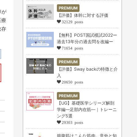
PREMIUM
率が
【評価】体幹に対する評価
医療
32129 posts
数存
【無料】POST国試模試2022ー
過去13年分の過去問を改編ー
71654 posts
PREMIUM
【評価】Sway backの特徴と介
入
20650 posts
PREMIUM
【UG】基礎医学シリーズ解剖
学編―足部内在筋―｜トレーニ
ング5選
29303 posts
腓腹筋はこんな筋肉。意外と知