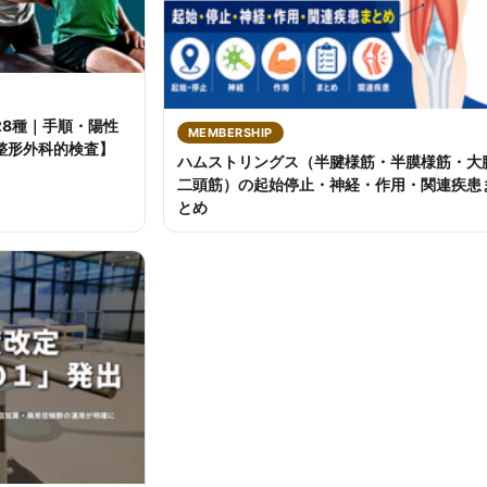
28種｜手順・陽性
MEMBERSHIP
整形外科的検査】
ハムストリングス（半腱様筋・半膜様筋・大
二頭筋）の起始停止・神経・作用・関連疾患
とめ