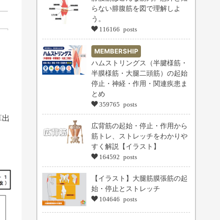
らない腓腹筋を図で理解しよ
う。
116166 posts
MEMBERSHIP
ハムストリングス（半腱様筋・
半膜様筋・大腿二頭筋）の起始
停止・神経・作用・関連疾患ま
とめ
359765 posts
算出
広背筋の起始・停止・作用から
筋トレ、ストレッチをわかりや
すく解説【イラスト】
164592 posts
【イラスト】大腿筋膜張筋の起
始・停止とストレッチ
104646 posts