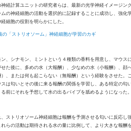
の神経計算ユニットの研究者らは、最新の光学神経イメージン
ームの神経細胞の活動を選択的に記録することに成功し、強化
神経細胞の役割を明らかにした。
核の「ストリオソーム」神経細胞が学習のカギ
モン、シナモン、ミントという４種類の香料を用意し、マウス
がせた後に、多めの水（大報酬）、少なめの水（小報酬）、顔
酬）、または何も起こらない（無報酬）という経験をさせた。
ウスは匂いとその後に来る報酬の関係を学習し、ある特定の匂
くる前にそれを予想して水の出るパイプを舐めるようになった
れ、ストリオソーム神経細胞は報酬を予測させる匂いに反応し
これらの活動は期待される水の量に比例して、より大きな報酬