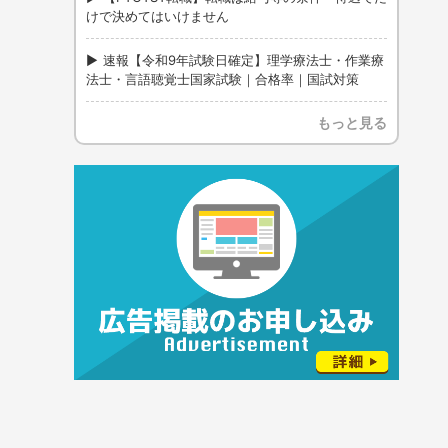
けで決めてはいけません
速報【令和9年試験日確定】理学療法士・作業療
法士・言語聴覚士国家試験｜合格率｜国試対策
もっと見る