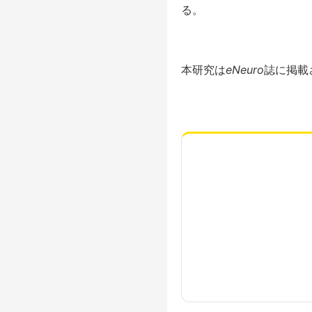
る。
本研究は
eNeuro
誌に掲載