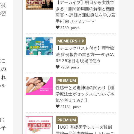
【アーカイブ】明日から実践で
グ技
きる！膝関節周囲の解剖と機能
学習
障害 〜評価と運動療法を学ぶ若
手PT向けセミナー〜
3789 posts
MEMBERSHIP
【チェックリスト付き】理学療
法 症例報告の書き方──PhyCA
にこ
RE 35項目を現場で使う
7909 posts
への
これ
PREMIUM
いを
性感帯と迷走神経の関わり【理
。
学療法士がセックスについて本
気で考えてみた】
27131 posts
強く
PREMIUM
【UG】基礎医学シリーズ解剖
を予
学編―足部内在筋―｜トレーニ