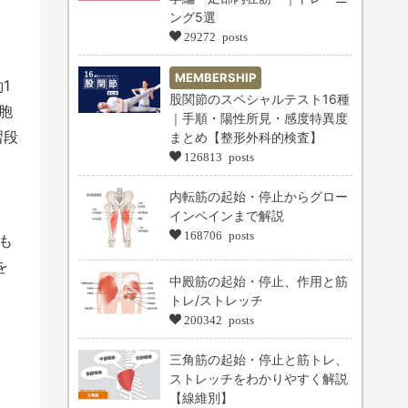
ング5選
29272 posts
MEMBERSHIP
1
股関節のスペシャルテスト16種
胞
｜手順・陽性所見・感度特異度
習段
まとめ【整形外科的検査】
126813 posts
内転筋の起始・停止からグロー
インペインまで解説
168706 posts
も
を
中殿筋の起始・停止、作用と筋
トレ/ストレッチ
200342 posts
三角筋の起始・停止と筋トレ、
ストレッチをわかりやすく解説
【線維別】