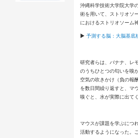
沖縄科学技術大学院大学
術を用いて、ストリオソ
におけるストリオソーム
▶︎
予測する脳：大脳基底
研究者らは、バナナ、レ
のうちひとつの匂いを嗅
空気の吹きかけ（負の報
を数日間繰り返すと、マ
嗅ぐと、水が実際に出て
マウスが課題を学ぶにつ
活動するようになった。