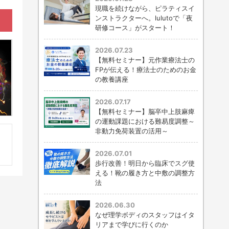
現職を続けながら、ピラティスイ
ンストラクターへ。lulutoで「夜
研修コース」がスタート！
2026.07.23
【無料セミナー】元作業療法士の
FPが伝える！療法士のためのお金
の教養講座
2026.07.17
【無料セミナー】脳卒中上肢麻痺
の運動課題における難易度調整～
非動力免荷装置の活用～
2026.07.01
歩行改善！明日から臨床でスグ使
える！靴の履き方と中敷の調整方
法
2026.06.30
なぜ理学ボディのスタッフはイタ
リアまで学びに行くのか