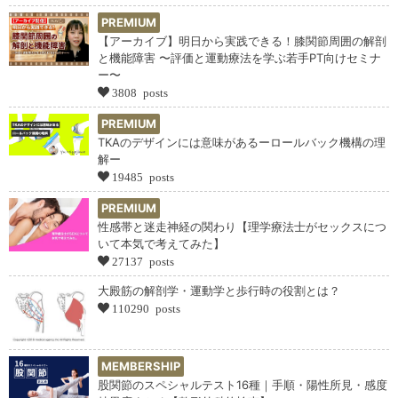
PREMIUM
【アーカイブ】明日から実践できる！膝関節周囲の解剖
と機能障害 〜評価と運動療法を学ぶ若手PT向けセミナ
ー〜
3808 posts
PREMIUM
TKAのデザインには意味があるーロールバック機構の理
解ー
19485 posts
PREMIUM
性感帯と迷走神経の関わり【理学療法士がセックスにつ
いて本気で考えてみた】
27137 posts
大殿筋の解剖学・運動学と歩行時の役割とは？
110290 posts
MEMBERSHIP
股関節のスペシャルテスト16種｜手順・陽性所見・感度