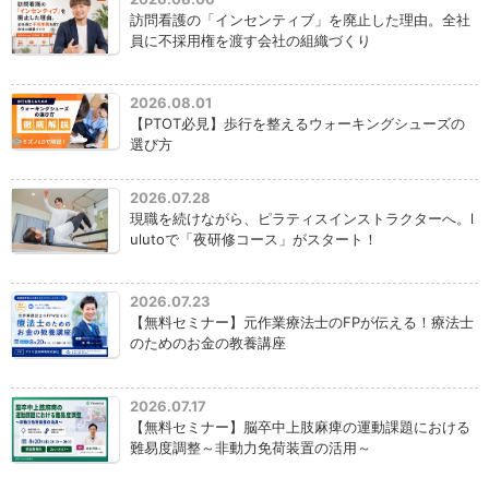
訪問看護の「インセンティブ」を廃止した理由。全社
員に不採用権を渡す会社の組織づくり
2026.08.01
【PTOT必見】歩行を整えるウォーキングシューズの
選び方
2026.07.28
現職を続けながら、ピラティスインストラクターへ。l
ulutoで「夜研修コース」がスタート！
2026.07.23
【無料セミナー】元作業療法士のFPが伝える！療法士
のためのお金の教養講座
2026.07.17
【無料セミナー】脳卒中上肢麻痺の運動課題における
難易度調整～非動力免荷装置の活用～