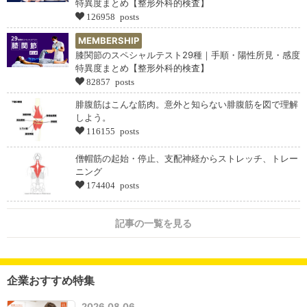
特異度まとめ【整形外科的検査】
126958 posts
MEMBERSHIP
膝関節のスペシャルテスト29種｜手順・陽性所見・感度
特異度まとめ【整形外科的検査】
82857 posts
腓腹筋はこんな筋肉。意外と知らない腓腹筋を図で理解
しよう。
116155 posts
僧帽筋の起始・停止、支配神経からストレッチ、トレー
ニング
174404 posts
記事の一覧を見る
企業おすすめ特集
2026.08.06