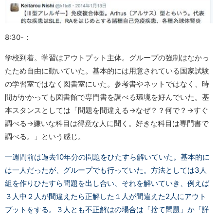
8:30-：
学校到着。学習はアウトプット主体。グループの強制はなかっ
たため自由に動いていた。基本的には用意されている国家試験
の学習室ではなく
図書室にいた。参考書やネットではなく、時
間がかかっても図書館で専門書を調べる環境を好んでいた。基
本スタンスとしては「問題を間違える→なぜ？？何で？→すぐ
調べる→嫌いな科目は得意な人に聞く。好きな科目は専門書で
調べる。」という感じ。
一週間前は過去10年分の問題をひたすら解いていた。基本的に
は一人だったが、グループでも行っていた。方法としては3人
組を作りひたすら問題を出し合い、それを解いていき、例えば
３人中２人が間違えたら正解した１人が間違えた2人にアウト
プットをする。３人とも不正解はの場合は「捨て問題」か「詳