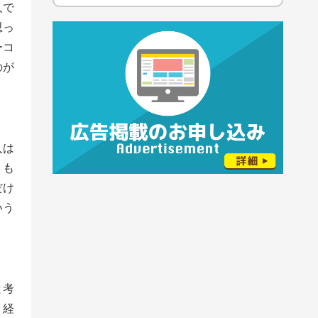
人で
思っ
ーコ
のが
人は
りも
だけ
いう
と考
々経