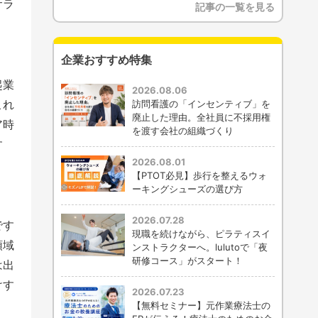
サラ
記事の一覧を見る
企業おすすめ特集
起業
2026.08.06
これ
訪問看護の「インセンティブ」を
廃止した理由。全社員に不採用権
ア時
を渡す会社の組織づくり
す
2026.08.01
【PTOT必見】歩行を整えるウォ
ーキングシューズの選び方
2026.07.28
です
現職を続けながら、ピラティスイ
領域
ンストラクターへ。lulutoで「夜
研修コース」がスタート！
は出
けす
2026.07.23
【無料セミナー】元作業療法士の