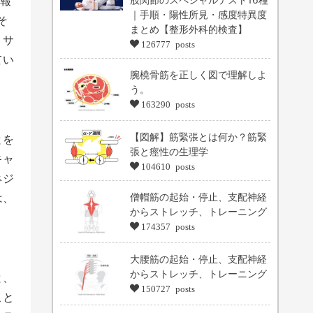
報
｜手順・陽性所見・感度特異度
そ
まとめ【整形外科的検査】
トサ
126777 posts
てい
腕橈骨筋を正しく図で理解しよ
う。
163290 posts
【図解】筋緊張とは何か？筋緊
とを
張と痙性の生理学
キャ
104610 posts
ネジ
は、
僧帽筋の起始・停止、支配神経
からストレッチ、トレーニング
174357 posts
大腰筋の起始・停止、支配神経
からストレッチ、トレーニング
と、
150727 posts
こと