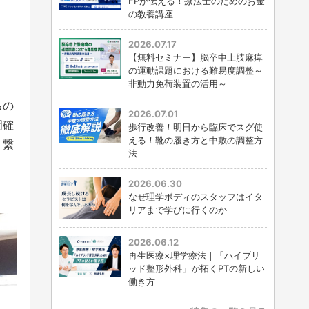
FPが伝える！療法士のためのお金
の教養講座
2026.07.17
【無料セミナー】脳卒中上肢麻痺
の運動課題における難易度調整～
非動力免荷装置の活用～
るの
2026.07.01
明確
歩行改善！明日から臨床でスグ使
える！靴の履き方と中敷の調整方
く繋
法
2026.06.30
なぜ理学ボディのスタッフはイタ
リアまで学びに行くのか
2026.06.12
再生医療×理学療法｜「ハイブリ
ッド整形外科」が拓くPTの新しい
働き方