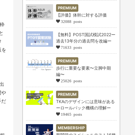
PREMIUM
【評価】体幹に対する評価
32088 posts
枠
と
【無料】POST国試模試2022ー
け
過去13年分の過去問を改編ー
71633 posts
飯を
PREMIUM
歩行に重要な要素〜立脚中期
編〜
25026 posts
出
間や
PREMIUM
手だ
TKAのデザインには意味がある
ーロールバック機構の理解ー
19465 posts
MEMBERSHIP
股関節のスペシャルテスト16種