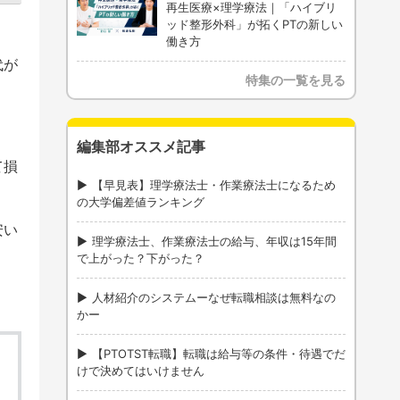
再生医療×理学療法｜「ハイブリ
ッド整形外科」が拓くPTの新しい
働き方
代が
特集の一覧を見る
編集部オススメ記事
て損
【早見表】理学療法士・作業療法士になるため
の大学偏差値ランキング
安い
理学療法士、作業療法士の給与、年収は15年間
で上がった？下がった？
人材紹介のシステムーなぜ転職相談は無料なの
かー
【PTOTST転職】転職は給与等の条件・待遇でだ
けで決めてはいけません