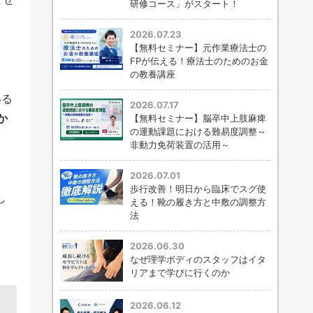
研修コース」がスタート！
2026.07.23
【無料セミナー】元作業療法士の
FPが伝える！療法士のためのお金
の教養講座
いる
2026.07.17
か
【無料セミナー】脳卒中上肢麻痺
の運動課題における難易度調整～
非動力免荷装置の活用～
2026.07.01
歩行改善！明日から臨床でスグ使
し
える！靴の履き方と中敷の調整方
法
2026.06.30
なぜ理学ボディのスタッフはイタ
リアまで学びに行くのか
2026.06.12