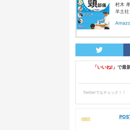
村木 孝
羊土社
Ama
「いいね!」
で最
Twitterでもチェック！！
PO