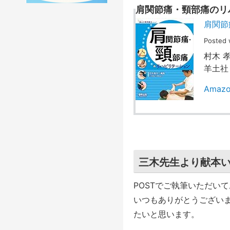
肩関節痛・頸部痛のリ
肩関節
Posted 
村木 孝
羊土社
Ama
三木先生より献本
POSTでご執筆いただい
いつもありがとうござい
たいと思います。