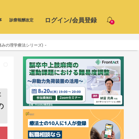
ログイン/会員登録
事
診療報酬改定
0
みの理学療法シリーズ) -
評
の