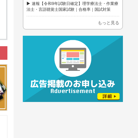
速報【令和9年試験日確定】理学療法士・作業療
法士・言語聴覚士国家試験｜合格率｜国試対策
もっと見る