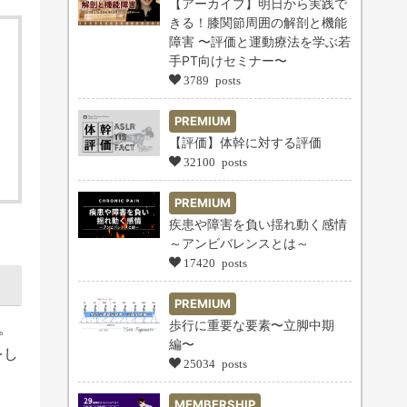
【アーカイブ】明日から実践で
きる！膝関節周囲の解剖と機能
障害 〜評価と運動療法を学ぶ若
手PT向けセミナー〜
3789 posts
PREMIUM
【評価】体幹に対する評価
32100 posts
PREMIUM
疾患や障害を負い揺れ動く感情
～アンビバレンスとは～
17420 posts
PREMIUM
歩行に重要な要素〜立脚中期
。
編〜
をし
25034 posts
MEMBERSHIP