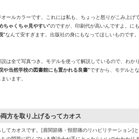
ジオールカラーです。これには私も、ちょっと怒りがこみ上げ
めちゃくちゃ見やすい”
のですが、印刷代が高いんですよ。に
税”
なんて安すぎます。出版社の身にもなってほしいものです
解説は全て写真つき。モデルを使って解説しているので、わか
院や当然学校の図書館にも置かれる良書”
ですから、モデルと
しまいます。
の両方を取り上げるってカオス
してカオスです。[肩関節痛・頸部痛のリハビリテーション]と
っちの問題に悩んでいる療法士が手にとったらいいのかわかり