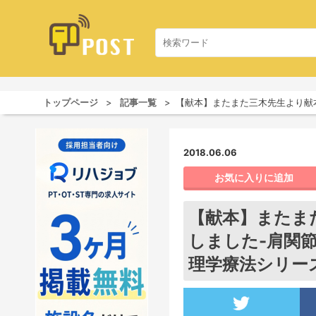
トップページ
記事一覧
【献本】またまた三木先生より献本
2018.06.06
お気に入りに追加
【献本】またま
しました-肩関
理学療法シリーズ