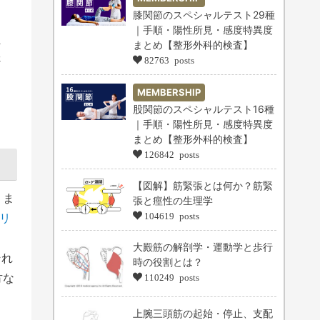
膝関節のスペシャルテスト29種
｜手順・陽性所見・感度特異度
ま
まとめ【整形外科的検査】
さ
82763 posts
MEMBERSHIP
股関節のスペシャルテスト16種
｜手順・陽性所見・感度特異度
まとめ【整形外科的検査】
126842 posts
【図解】筋緊張とは何か？筋緊
りま
張と痙性の生理学
リ
104619 posts
大殿筋の解剖学・運動学と歩行
それ
時の役割とは？
方な
110249 posts
上腕三頭筋の起始・停止、支配