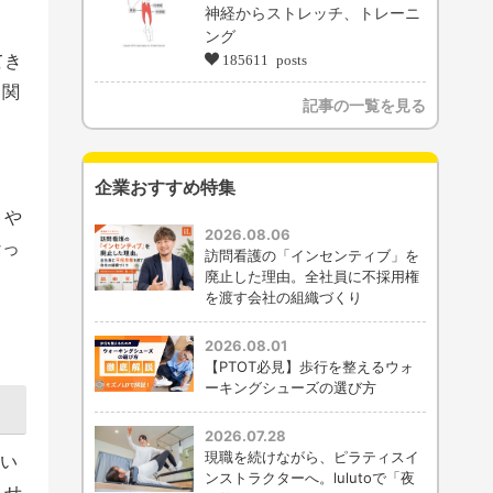
神経からストレッチ、トレーニ
ング
てき
185611 posts
も関
記事の一覧を見る
。
企業おすすめ特集
りや
2026.08.06
なっ
訪問看護の「インセンティブ」を
廃止した理由。全社員に不採用権
を渡す会社の組織づくり
2026.08.01
【PTOT必見】歩行を整えるウォ
ーキングシューズの選び方
2026.07.28
現職を続けながら、ピラティスイ
い
ンストラクターへ。lulutoで「夜
ませ