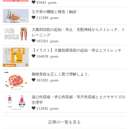
45642 posts
立方骨の機能と構造｜触診
113390 posts
大腿四頭筋の起始・停止、支配神経からストレッチ、ト
レーニング
165501 posts
【イラスト】大腿筋膜張筋の起始・停止とストレッチ
104639 posts
腕橈骨筋を正しく図で理解しよう。
163383 posts
遠心性収縮・求心性収縮・等尺性収縮とエクササイズの
生理学
112042 posts
記事の一覧を見る