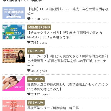
【無料】POST国試模試2022ー過去13年分の過去問を改
編ー
71650 posts
MEMBERSHIP
【チェックリスト付き】理学療法 症例報告の書き方──
PhyCARE 35項目を現場で使う
7935 posts
PREMIUM
【アーカイブ】明日から実践できる！膝関節周囲の解剖
と機能障害 〜評価と運動療法を学ぶ若手PT向けセミナ
ー〜
3808 posts
PREMIUM
性感帯と迷走神経の関わり【理学療法士がセックスにつ
いて本気で考えてみた】
27137 posts
PREMIUM
基礎医学シリーズ解剖学編―縫工筋―