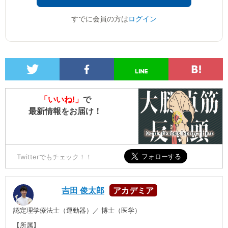
すでに会員の方は
ログイン
「いいね!」
で
最新情報をお届け！
Twitterでもチェック！！
吉田 俊太郎
認定理学療法士（運動器）／ 博士（医学）
【所属】