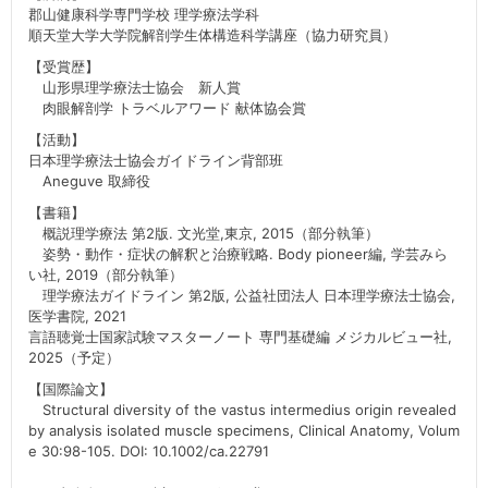
郡山健康科学専門学校 理学療法学科
順天堂大学大学院解剖学生体構造科学講座（協力研究員）
【受賞歴】
山形県理学療法士協会 新人賞
肉眼解剖学 トラベルアワード 献体協会賞
【活動】
日本理学療法士協会ガイドライン背部班
Aneguve 取締役
【書籍】
概説理学療法 第2版. 文光堂,東京, 2015（部分執筆）
姿勢・動作・症状の解釈と治療戦略. Body pioneer編, 学芸みら
い社, 2019（部分執筆）
理学療法ガイドライン 第2版, 公益社団法人 日本理学療法士協会,
医学書院, 2021
言語聴覚士国家試験マスターノート 専門基礎編 メジカルビュー社,
2025（予定）
【国際論文】
Structural diversity of the vastus intermedius origin revealed
by analysis isolated muscle specimens, Clinical Anatomy, Volum
e 30:98-105. DOI: 10.1002/ca.22791