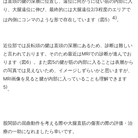
は直頭の腱の深層に位置し、遠位に向かうに従い筋の内部に入
り、大腿遠位に伸び、最終的には大腿遠位2/3程度のエリアで
4)
は内側にコンマのような形で存在しています（図5）
。
近位部では反転頭の腱は直頭の深層にあるため、診断は難しい
と言われております。そのため最近はMRIでの診断が進んでお
ります（図6）。また図5の腱が筋の内部に入ることは表層から
の写真では見えないため、イメージしずらいかと思いますが、
MRI画像を見ると腱が内部に入っていることも理解できます
5)
。
股関節の屈曲動作を考える際や大腿直筋の傷害の際の評価・治
療の一助になれましたら幸いです。