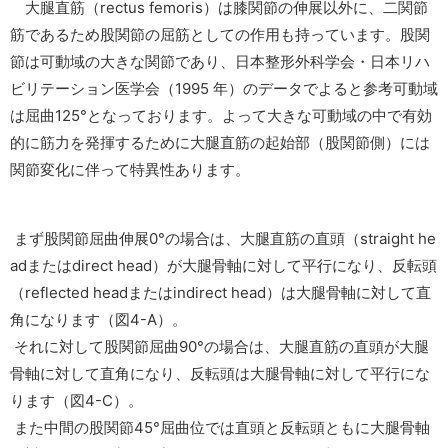
大腿直筋（rectus femoris）は膝関節の伸展以外に、二関節
筋であるため股関節の屈筋としての作用も持っています。股関
節は可動域の大きな関節であり、日本整形外科学会・日本リハ
ビリテーション医学会（1995 年）のデータでよると参考可動域
は屈曲125°となっております。よって大きな可動域の中で有効
的に筋力を発揮するために大腿直筋の起始部（股関節側）には
関節変化に伴って特異性あります。
まず股関節屈曲伸展0°の場合は、大腿直筋の直頭（straight he
adまたはdirect head）が大腿骨軸に対して平行になり、反転頭
（reflected headまたはindirect head）は大腿骨軸に対して直
角になります（図4-A）。
それに対して股関節屈曲90°の場合は、大腿直筋の直頭が大腿
骨軸に対して直角になり、反転頭は大腿骨軸に対して平行にな
ります（図4-C）。
また中間の股関節45°屈曲位では直頭と反転頭ともに大腿骨軸