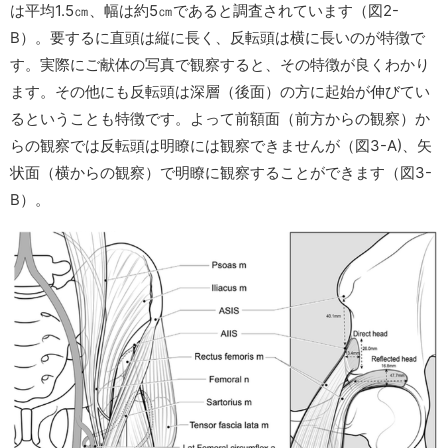
は平均1.5㎝、幅は約5㎝であると調査されています（図2-
B）。要するに直頭は縦に長く、反転頭は横に長いのが特徴で
す。実際にご献体の写真で観察すると、その特徴が良くわかり
ます。その他にも反転頭は深層（後面）の方に起始が伸びてい
るということも特徴です。よって前額面（前方からの観察）か
らの観察では反転頭は明瞭には観察できませんが（図3-A)、矢
状面（横からの観察）で明瞭に観察することができます（図3-
B）。