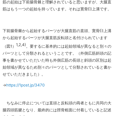
筋の起始は下前腸骨棘と理解されていると思いますが、大腿直
筋はもう一つの起始を持っています。それは寛骨臼上溝です。
下前腸骨棘から起始するパーツが大腿直筋の直頭、寛骨臼上溝
から起始するパーツが大腿直筋反転頭と名付けられています
1,2,4)
（図1）
。要するに基本的には起始領域が異なると別々の
パーツとして分類されるということです。（外側広筋斜頭の記
事を書かせていただいた時も外側広筋の長頭と斜頭の区別は起
始領域が異なるため別々のパーツとして分類されていると書か
せていただきました）。
→
https://1post.jp/3470
ちなみに停止については直頭と反転頭の両者ともに共同の大
腿四頭筋腱となり、最終的には脛骨粗面に付着していると記述