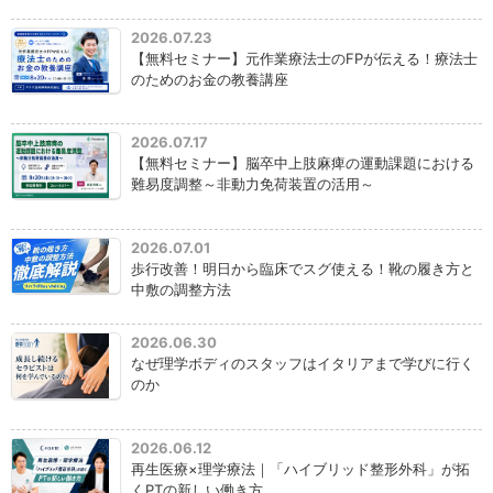
2026.07.23
【無料セミナー】元作業療法士のFPが伝える！療法士
のためのお金の教養講座
2026.07.17
【無料セミナー】脳卒中上肢麻痺の運動課題における
難易度調整～非動力免荷装置の活用～
2026.07.01
歩行改善！明日から臨床でスグ使える！靴の履き方と
中敷の調整方法
2026.06.30
なぜ理学ボディのスタッフはイタリアまで学びに行く
のか
2026.06.12
再生医療×理学療法｜「ハイブリッド整形外科」が拓
くPTの新しい働き方