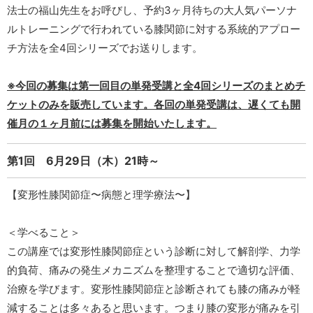
法士の福山先生をお呼びし、予約3ヶ月待ちの大人気パーソナ
ルトレーニングで行われている膝関節に対する系統的アプロー
チ方法を全4回シリーズでお送りします。
※今回の募集は第一回目の単発受講と全4回シリーズのまとめチ
ケットのみを販売しています。各回の単発受講は、遅くても開
催月の１ヶ月前には募集を開始いたします。
第1回 6月29日（木）21時～
【変形性膝関節症〜病態と理学療法〜】
＜学べること＞
この講座では変形性膝関節症という診断に対して解剖学、力学
的負荷、痛みの発生メカニズムを整理することで適切な評価、
治療を学びます。変形性膝関節症と診断されても膝の痛みが軽
減することは多々あると思います。つまり膝の変形が痛みを引