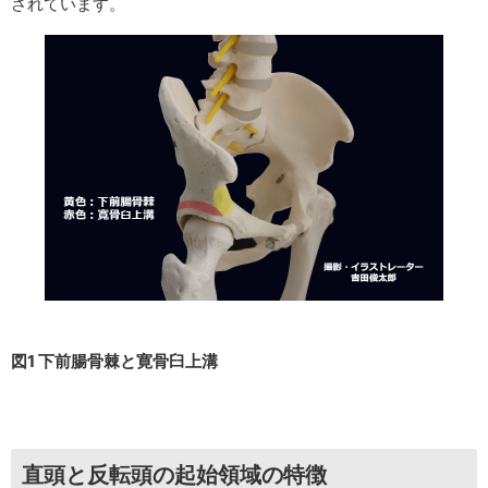
されています。
図1 下前腸骨棘と寛骨臼上溝
直頭と反転頭の起始領域の特徴