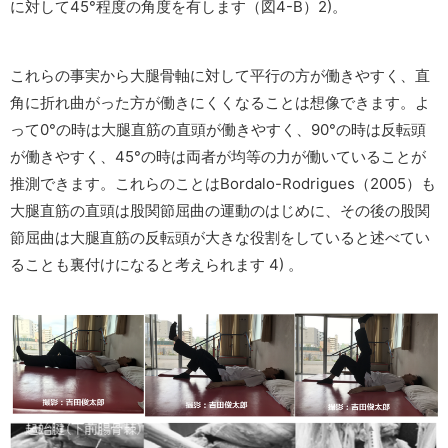
に対して45°程度の角度を有します（図4-B）2)。
これらの事実から大腿骨軸に対して平行の方が働きやすく、直
角に折れ曲がった方が働きにくくなることは想像できます。よ
って0°の時は大腿直筋の直頭が働きやすく、90°の時は反転頭
が働きやすく、45°の時は両者が均等の力が働いていることが
推測できます。これらのことはBordalo-Rodrigues（2005）も
大腿直筋の直頭は股関節屈曲の運動のはじめに、その後の股関
節屈曲は大腿直筋の反転頭が大きな役割をしていると述べてい
ることも裏付けになると考えられます 4) 。