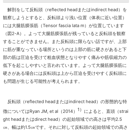
解剖をして反転頭（reflected headまたはindirect head）を
観察しようとすると、反転頭より浅い位置（体表に近い位置）
には大腿筋膜張筋（Tensor fascia lata m）が位置しています
（図2-A）。よって大腿筋膜張筋が残っていると反転頭を観察
することができません。また反転頭に限らない話ですが、上部
に筋が重なっている場所というのは上部の筋に硬さがあると下
部の筋は圧迫を受けて粗血状態となりやすく痛みや筋収縮力の
低下を起こしやすいと言われています。よって大腿筋膜張筋に
硬さがある場合には反転頭は上から圧迫を受けやすく反転頭に
も問題が生じる可能性が考えられます。
反転頭（reflected headまたはindirect head）の形態的な特
1）
徴についてはRyan JM, et al（2014）
によると、直頭（strai
ght headまたはdirect head）の起始領域での高さは平均2.5
㎝、幅は約1.5㎝です。それに対して反転頭の起始領域での高さ