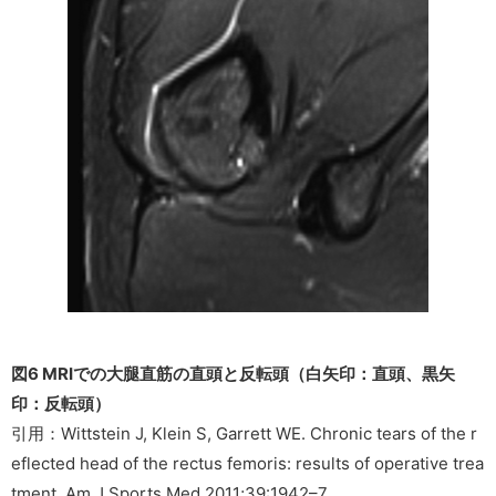
図6 MRIでの大腿直筋の直頭と反転頭（白矢印：直頭、黒矢
印：反転頭）
引用：Wittstein J, Klein S, Garrett WE. Chronic tears of the r
eflected head of the rectus femoris: results of operative trea
tment. Am J Sports Med 2011;39:1942–7.