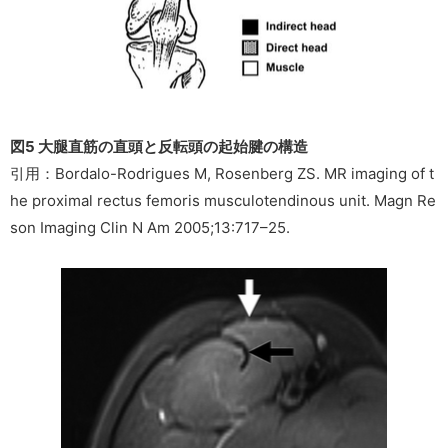
図5 大腿直筋の直頭と反転頭の起始腱の構造
引用：Bordalo-Rodrigues M, Rosenberg ZS. MR imaging of t
he proximal rectus femoris musculotendinous unit. Magn Re
son Imaging Clin N Am 2005;13:717–25.