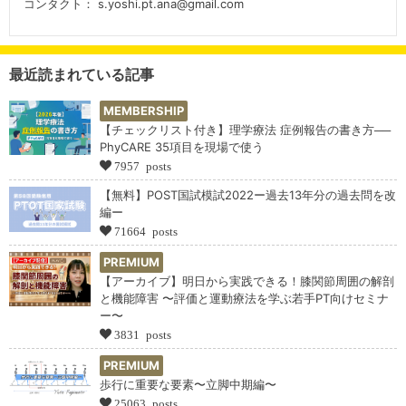
コンタクト： s.yoshi.pt.ana@gmail.com
最近読まれている記事
MEMBERSHIP
【チェックリスト付き】理学療法 症例報告の書き方──
PhyCARE 35項目を現場で使う
7957 posts
【無料】POST国試模試2022ー過去13年分の過去問を改
編ー
71664 posts
PREMIUM
【アーカイブ】明日から実践できる！膝関節周囲の解剖
と機能障害 〜評価と運動療法を学ぶ若手PT向けセミナ
ー〜
3831 posts
PREMIUM
歩行に重要な要素〜立脚中期編〜
25063 posts