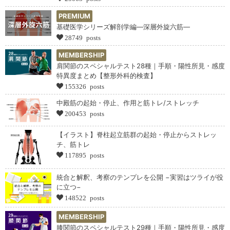
PREMIUM
基礎医学シリーズ解剖学編―深層外旋六筋―
28749 posts
MEMBERSHIP
肩関節のスペシャルテスト28種｜手順・陽性所見・感度
特異度まとめ【整形外科的検査】
155326 posts
中殿筋の起始・停止、作用と筋トレ/ストレッチ
200453 posts
【イラスト】脊柱起立筋群の起始・停止からストレッ
チ、筋トレ
117895 posts
統合と解釈、考察のテンプレを公開 −実習はツライが役
に立つ−
148522 posts
MEMBERSHIP
膝関節のスペシャルテスト29種｜手順・陽性所見・感度