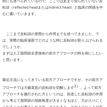
的にも述べられているので、ここではあまり知られていない反
転頭（reflected headまたはindirect head）と臨床の関係を中
心に書いていきます。
ここまで反転頭の形態から作用までを述べてきました。で
は、実際の臨床場面でどのような時に反転頭が取り上げられる
でしょうか。
まずは人工股関節全置換術の前方アプローチの時を例にしたい
と思います。
最近主流になってきている前方アプローチですが、その前方ア
3）
プローチでは大腿直筋の反転頭を切離します
。よって前方
アプローチを施行された方というのは、前述した反転頭の作用
から考えて股関節の屈曲角度が大きくなるほど、力が入りにく
くなることが考えられます。そうなると、どのようなことが起