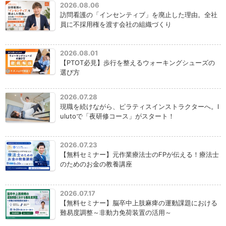
2026.08.06
訪問看護の「インセンティブ」を廃止した理由。全社
員に不採用権を渡す会社の組織づくり
2026.08.01
【PTOT必見】歩行を整えるウォーキングシューズの
選び方
2026.07.28
現職を続けながら、ピラティスインストラクターへ。l
ulutoで「夜研修コース」がスタート！
2026.07.23
【無料セミナー】元作業療法士のFPが伝える！療法士
のためのお金の教養講座
2026.07.17
【無料セミナー】脳卒中上肢麻痺の運動課題における
難易度調整～非動力免荷装置の活用～