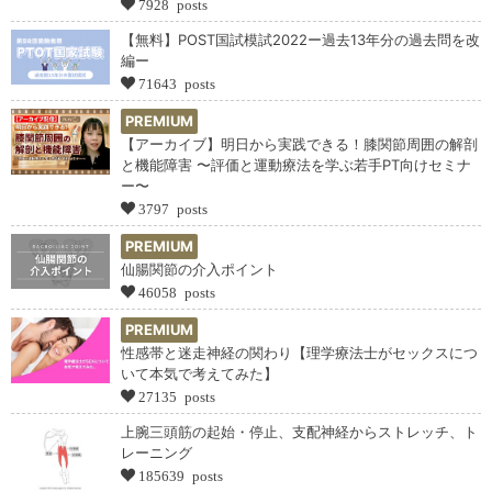
7928 posts
【無料】POST国試模試2022ー過去13年分の過去問を改
編ー
71643 posts
PREMIUM
【アーカイブ】明日から実践できる！膝関節周囲の解剖
と機能障害 〜評価と運動療法を学ぶ若手PT向けセミナ
ー〜
3797 posts
PREMIUM
仙腸関節の介入ポイント
46058 posts
PREMIUM
性感帯と迷走神経の関わり【理学療法士がセックスにつ
いて本気で考えてみた】
27135 posts
上腕三頭筋の起始・停止、支配神経からストレッチ、ト
レーニング
185639 posts