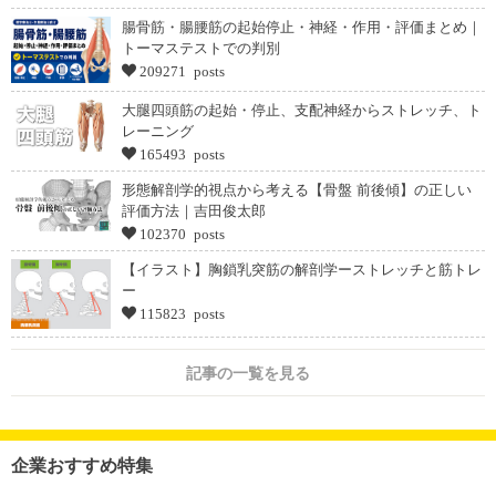
腸骨筋・腸腰筋の起始停止・神経・作用・評価まとめ｜
トーマステストでの判別
209271 posts
大腿四頭筋の起始・停止、支配神経からストレッチ、ト
レーニング
165493 posts
形態解剖学的視点から考える【骨盤 前後傾】の正しい
評価方法｜吉田俊太郎
102370 posts
【イラスト】胸鎖乳突筋の解剖学ーストレッチと筋トレ
ー
115823 posts
記事の一覧を見る
企業おすすめ特集