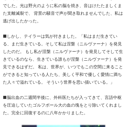
でした。光は野火のように私の脳を焼き、音はけたたましくま
た支離滅裂で、 背景の騒音で声が聞き取れませんでした、私は
逃げ出したかった。
■しかし、テイラーは気が付きました。「私はまだ生きてい
る、まだ生きている。そして私は涅槃（ニルヴァーナ）を発見
したのだ。 もし私が涅槃（ニルヴァーナ）を発見してそして生
きているのなら、生きている誰もが涅槃（ニルヴァーナ）を発
見できるはずだ。 私は、世界が、いつでもこの空間に来ること
ができると知っている人たち、美しく平和で優しく愛情に満ち
た人々で溢れている。 そういう世界を思い描いている。」
■脳出血の二週間半後に、外科医たちが入ってきて、言語中枢
を圧迫していたゴルフボール大の血の塊をとり除いてくれまし
た。完全に回復するのに八年かかりました。