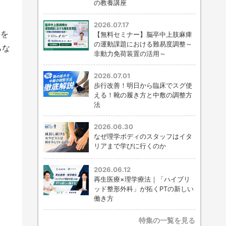
の教養講座
2026.07.17
件を
【無料セミナー】脳卒中上肢麻痺
の運動課題における難易度調整～
らな
非動力免荷装置の活用～
2026.07.01
歩行改善！明日から臨床でスグ使
える！靴の履き方と中敷の調整方
法
2026.06.30
なぜ理学ボディのスタッフはイタ
リアまで学びに行くのか
2026.06.12
再生医療×理学療法｜「ハイブリ
ッド整形外科」が拓くPTの新しい
働き方
特集の一覧を見る