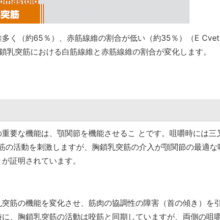
（約65％）、赤筋線維の割合が低い（約35％）（E Cvetk
、胸鎖乳突筋における白筋線維と赤筋線維の割合が変化します。
用
重要な機能は、顎関節を機能させるこ とです。咀嚼時には三
突筋の活動を刺激しますが、胸鎖乳突筋の介入が顎関節の最適な
とが証明されています。
乳突筋の機能を変化させ、筋肉の協調性の障害（首の傾き）を
時に、胸鎖乳突筋の活動は咬筋と同期していますが、両側の咀