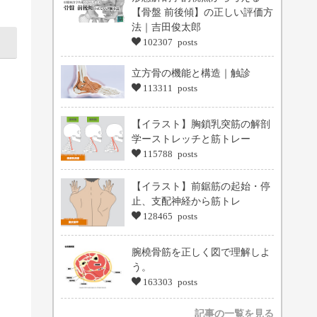
【骨盤 前後傾】の正しい評価方
法｜吉田俊太郎
102307 posts
立方骨の機能と構造｜触診
113311 posts
【イラスト】胸鎖乳突筋の解剖
学ーストレッチと筋トレー
115788 posts
【イラスト】前鋸筋の起始・停
止、支配神経から筋トレ
128465 posts
腕橈骨筋を正しく図で理解しよ
う。
163303 posts
記事の一覧を見る