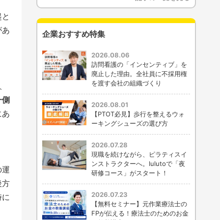
起と
があ
企業おすすめ特集
2026.08.06
訪問看護の「インセンティブ」を
廃止した理由。全社員に不採用権
を渡す会社の組織づくり
、
一側
2026.08.01
にあ
【PTOT必見】歩行を整えるウォ
ーキングシューズの選び方
2026.07.28
現職を続けながら、ピラティスイ
ンストラクターへ。lulutoで「夜
の運
研修コース」がスタート！
後方
2026.07.23
時に
【無料セミナー】元作業療法士の
FPが伝える！療法士のためのお金