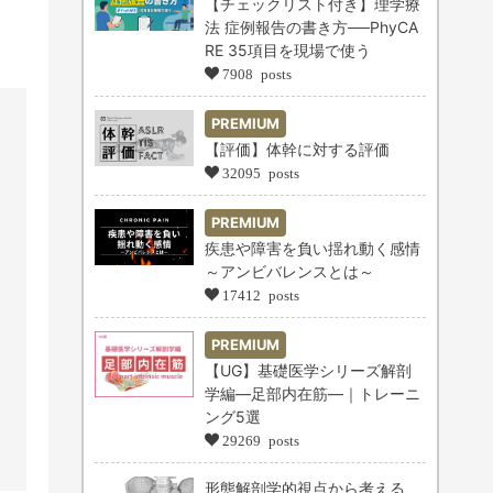
【チェックリスト付き】理学療
法 症例報告の書き方──PhyCA
RE 35項目を現場で使う
7908 posts
PREMIUM
【評価】体幹に対する評価
32095 posts
PREMIUM
疾患や障害を負い揺れ動く感情
～アンビバレンスとは～
17412 posts
PREMIUM
【UG】基礎医学シリーズ解剖
学編―足部内在筋―｜トレーニ
ング5選
29269 posts
形態解剖学的視点から考える