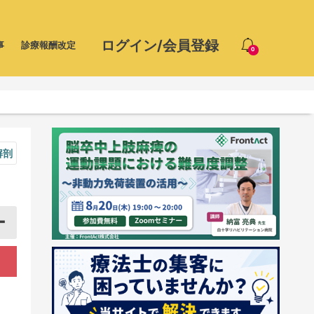
ログイン/会員登録
事
診療報酬改定
0
解剖
ー