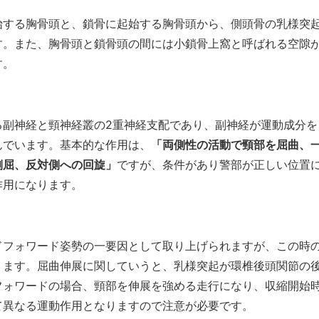
する胸骨頭と、鎖骨に起始する胸骨頭から、側頭骨の乳様突
す。また、胸骨頭と鎖骨頭の間には小鎖骨上窩と呼ばれる空隙
す。
る副神経と頸神経叢の2重神経支配であり、副神経が運動成分を
んでいます。基本的な作用は、
「両側性の活動で頸部を屈曲、
側屈、反対側への回旋」
ですが、条件があり警部が正しい位置
作用になります。
ドフォワード姿勢の一要因として取り上げられますが、この時
ります。屈曲伸展に関していうと、乳様突起が環椎後頭関節の
フォワードの場合、頸部を伸展を強める走行になり、収縮開始
て異なる運動作用となりますので注意が必要です。