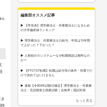
編集部オススメ記事
o.
【早見表】理学療法士・作業療法士になるため
の大学偏差値ランキング
理学療法士、作業療法士の給与、年収は15年間
で上がった？下がった？
人材紹介のシステムーなぜ転職相談は無料なの
かー
叉
【PTOTST転職】転職は給与等の条件・待遇でだ
咬
けで決めてはいけません
速報【令和9年試験日確定】理学療法士・作業療
法士・言語聴覚士国家試験｜合格率｜国試対策
引き
もっと見る
嚼時