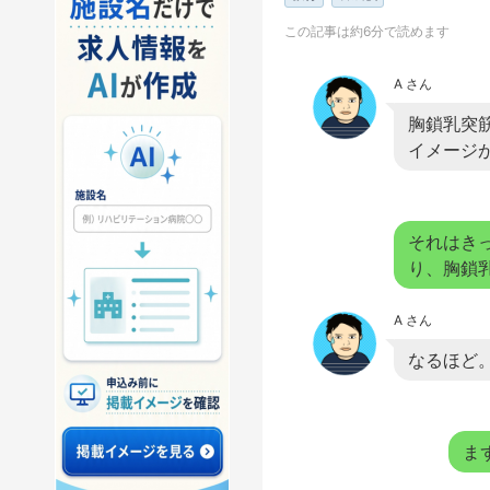
この記事は約6分で読めます
A さん
胸鎖乳突
イメージ
それはき
り、胸鎖
A さん
なるほど
ま