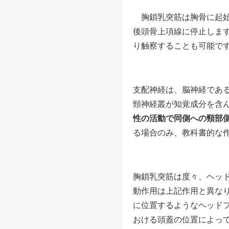
胸鎖乳突筋は胸骨に起始
後頭骨上項線に停止しま
り触察することも可能で
支配神経は、脳神経であ
頸神経叢が知覚成分を含
性の活動で同側への頸部
る場合のみ、教科書的な
胸鎖乳突筋は度々、ヘッ
動作用は上記作用と異な
に位置するようなヘッド
おける頭蓋の位置によっ