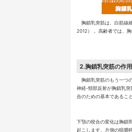
胸鎖乳突筋は、白筋線維多く
2012） 。高齢者では
2.胸鎖乳突筋の作
胸鎖乳突筋のもう一つの
神経-頸部反射が胸鎖乳
合のための基本であるこ
下顎の咬合の変化は胸鎖
起こします。片側の咀嚼