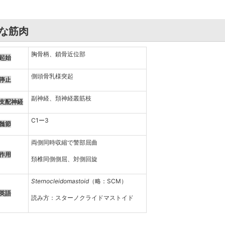
んな筋肉
胸骨柄、鎖骨近位部
起始
側頭骨乳様突起
停止
副神経、頚神経叢筋枝
支配神経
C1ー3
髄節
両側同時収縮で警部屈曲
作用
頚椎同側側屈、対側回旋
Sternocleidomastoid
（略：SCM）
英語
読み方：スターノクライドマストイド