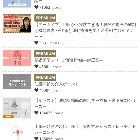
編ー
71662 posts
PREMIUM
【アーカイブ】明日から実践できる！膝関節周囲の解剖
と機能障害 〜評価と運動療法を学ぶ若手PT向けセミナ
ー〜
3831 posts
PREMIUM
基礎医学シリーズ解剖学編―縫工筋―
45661 posts
PREMIUM
仙腸関節の介入ポイント
46087 posts
【イラスト】咽頭収縮筋の解剖学ー摂食・嚥下解剖シリ
ーズー
104675 posts
上腕三頭筋の起始・停止、支配神経からストレッチ、ト
レーニング
185696 posts