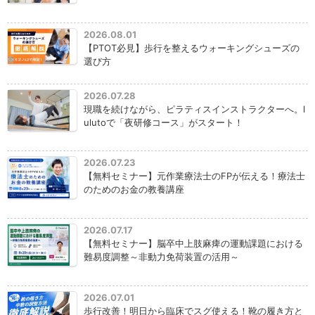
2026.08.01
【PTOT必見】歩行を整えるウォーキングシューズの
選び方
2026.07.28
現職を続けながら、ピラティスインストラクターへ。l
ulutoで「夜研修コース」がスタート！
2026.07.23
【無料セミナー】元作業療法士のFPが伝える！療法士
のためのお金の教養講座
2026.07.17
【無料セミナー】脳卒中上肢麻痺の運動課題における
難易度調整～非動力免荷装置の活用～
2026.07.01
歩行改善！明日から臨床でスグ使える！靴の履き方と