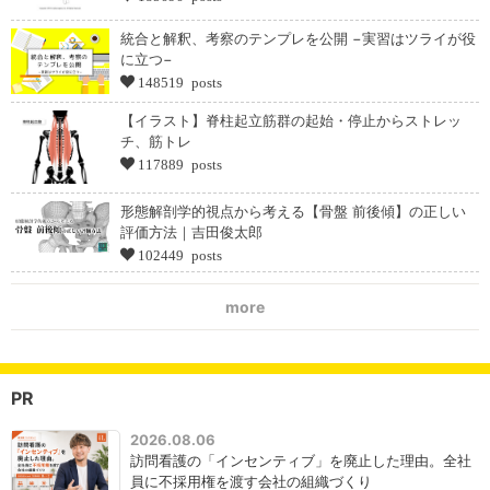
統合と解釈、考察のテンプレを公開 −実習はツライが役
に立つ−
148519 posts
【イラスト】脊柱起立筋群の起始・停止からストレッ
チ、筋トレ
117889 posts
形態解剖学的視点から考える【骨盤 前後傾】の正しい
評価方法｜吉田俊太郎
102449 posts
more
PR
2026.08.06
訪問看護の「インセンティブ」を廃止した理由。全社
員に不採用権を渡す会社の組織づくり