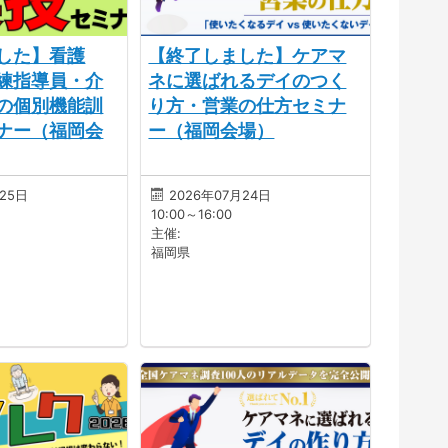
した】看護
【終了しました】ケアマ
練指導員・介
ネに選ばれるデイのつく
の個別機能訓
り方・営業の仕方セミナ
ナー（福岡会
ー（福岡会場）
月25日
2026年07月24日
10:00～16:00
主催:
福岡県