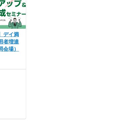
】デイ満
用者増達
岡会場）