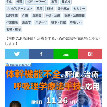
学生
転職
ボディーワーク
教育
養成校
リハビリテーション
産業
EBM
徒手療法
セミナー
訪問看護
介護
運動器
手技・治療
医療・治療基礎
作業療法
脳血管
スポーツ
嚥下・口腔
呼吸リハ
地域・在宅
【根拠のある評価と治療をするための知識を徹底的にお伝え
します】