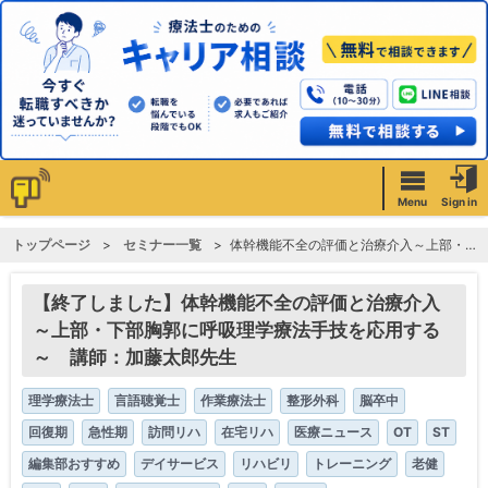
Menu
Sign in
トップページ
セミナー一覧
体幹機能不全の評価と治療介入～上部・下部胸郭に呼吸理学療法手技を応用する～ 講師：加藤太郎先生
【終了しました】体幹機能不全の評価と治療介入
～上部・下部胸郭に呼吸理学療法手技を応用する
～ 講師：加藤太郎先生
理学療法士
言語聴覚士
作業療法士
整形外科
脳卒中
回復期
急性期
訪問リハ
在宅リハ
医療ニュース
OT
ST
編集部おすすめ
デイサービス
リハビリ
トレーニング
老健