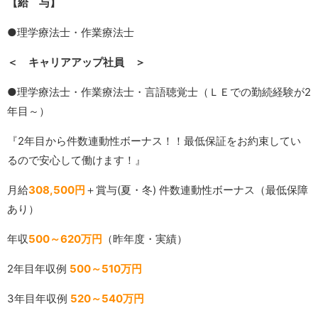
【給 与】
●理学療法士・作業療法士
＜ キャリアアップ社員 ＞
●理学療法士・作業療法士・言語聴覚士（ＬＥでの勤続経験が2
年目～）
『2年目から件数連動性ボーナス！！最低保証をお約束してい
るので安心して働けます！』
月給
308,500円
＋賞与(夏・冬) 件数連動性ボーナス（最低保障
あり）
年収
500～620万円
（昨年度・実績）
2年目年収例
500～510万円
3年目年収例
520～540万円