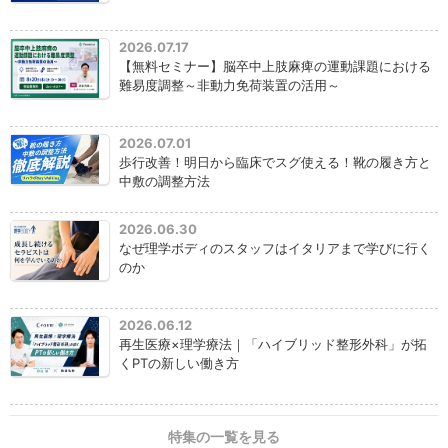
2026.07.17
【無料セミナー】脳卒中上肢麻痺の運動課題における
難易度調整～非動力免荷装置の活用～
2026.07.01
歩行改善！明日から臨床でスグ使える！靴の履き方と
中敷の調整方法
2026.06.30
なぜ理学ボディのスタッフはイタリアまで学びに行く
のか
2026.06.12
再生医療×理学療法｜「ハイブリッド整形外科」が拓
くPTの新しい働き方
特集の一覧を見る