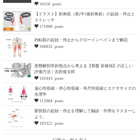
34316 posts
【イラスト】斜角筋（前/中/後斜角筋）の起始・停止と
ストレッチ
171908 posts
内転筋の起始・停止からグローインペインまで解説
168832 posts
形態解剖学的視点から考える【骨盤 前後傾】の正しい
評価方法｜吉田俊太郎
102443 posts
遠心性収縮・求心性収縮・等尺性収縮とエクササイズの
生理学
112084 posts
梨状筋の起始・停止を理解して触診・作用をマスターし
よう。
185322 posts