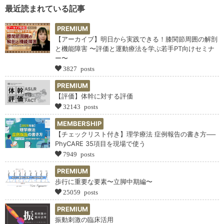
最近読まれている記事
PREMIUM
【アーカイブ】明日から実践できる！膝関節周囲の解剖
と機能障害 〜評価と運動療法を学ぶ若手PT向けセミナ
ー〜
3827 posts
PREMIUM
【評価】体幹に対する評価
32143 posts
MEMBERSHIP
【チェックリスト付き】理学療法 症例報告の書き方──
PhyCARE 35項目を現場で使う
7949 posts
PREMIUM
歩行に重要な要素〜立脚中期編〜
25059 posts
PREMIUM
振動刺激の臨床活用