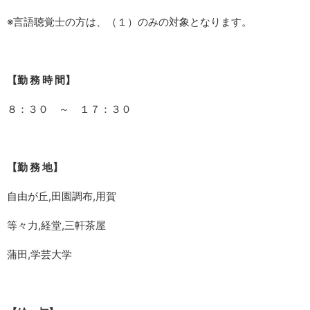
※言語聴覚士の方は、（１）のみの対象となります。
【勤 務 時 間】
８：３０ ～ １７：３０
【勤 務 地】
自由が丘,田園調布,用賀
等々力,経堂,三軒茶屋
蒲田,学芸大学