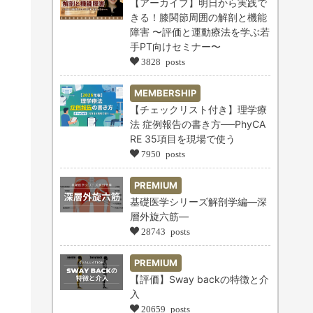
【アーカイブ】明日から実践で
きる！膝関節周囲の解剖と機能
障害 〜評価と運動療法を学ぶ若
手PT向けセミナー〜
3828 posts
MEMBERSHIP
【チェックリスト付き】理学療
法 症例報告の書き方──PhyCA
RE 35項目を現場で使う
7950 posts
PREMIUM
基礎医学シリーズ解剖学編―深
層外旋六筋―
28743 posts
PREMIUM
【評価】Sway backの特徴と介
入
20659 posts