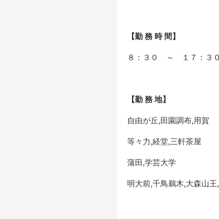
【勤 務 時 間】
８：３０ ～ １７：３
【勤 務 地】
自由が丘,田園調布,用賀
等々力,経堂,三軒茶屋
蒲田,学芸大学
明大前,千鳥鵜木,大森山王