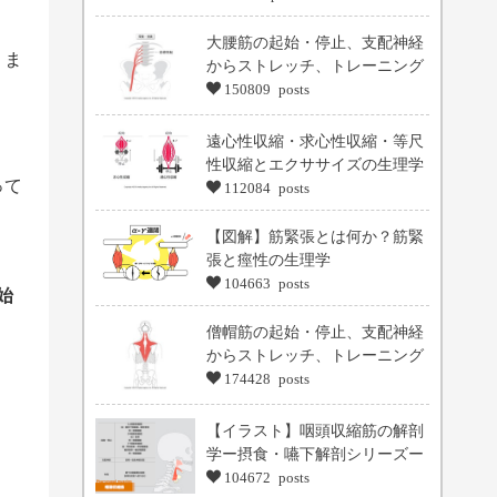
大腰筋の起始・停止、支配神経
りま
からストレッチ、トレーニング
150809 posts
遠心性収縮・求心性収縮・等尺
性収縮とエクササイズの生理学
って
112084 posts
【図解】筋緊張とは何か？筋緊
張と痙性の生理学
104663 posts
始
僧帽筋の起始・停止、支配神経
からストレッチ、トレーニング
174428 posts
【イラスト】咽頭収縮筋の解剖
学ー摂食・嚥下解剖シリーズー
104672 posts