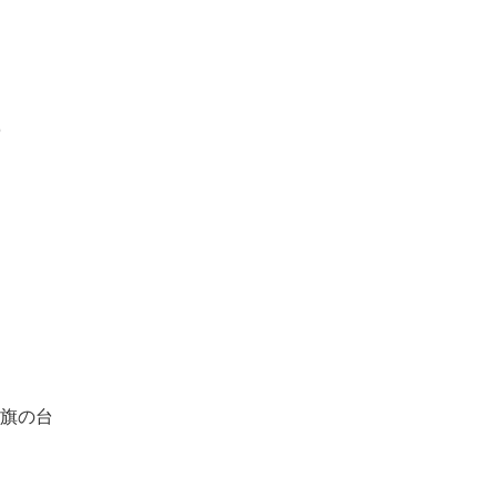
０
,旗の台