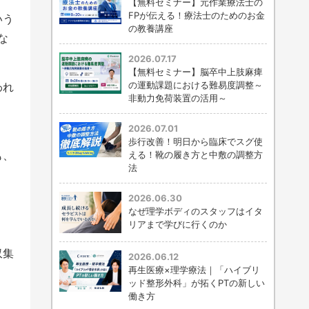
【無料セミナー】元作業療法士の
FPが伝える！療法士のためのお金
いう
の教養講座
な
2026.07.17
【無料セミナー】脳卒中上肢麻痺
の運動課題における難易度調整～
われ
非動力免荷装置の活用～
2026.07.01
歩行改善！明日から臨床でスグ使
も、
える！靴の履き方と中敷の調整方
法
2026.06.30
なぜ理学ボディのスタッフはイタ
リアまで学びに行くのか
収集
2026.06.12
再生医療×理学療法｜「ハイブリ
ッド整形外科」が拓くPTの新しい
働き方