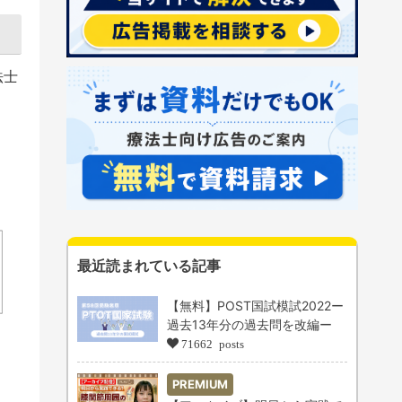
法士
最近読まれている記事
【無料】POST国試模試2022ー
過去13年分の過去問を改編ー
71662 posts
PREMIUM