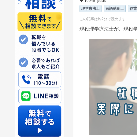
10946 posts
理学療法士
言語聴覚士
作業
この記事は約2分で読めます
現役理学療法士が、現役