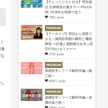
【チェックリスト付き】理学療
法 症例報告の書き方──PhyCA
RE 35項目を現場で使う
ま
7902 posts
PREMIUM
【アーカイブ】明日から実践で
きる！膝関節周囲の解剖と機能
行く
障害 〜評価と運動療法を学ぶ若
望者
手PT向けセミナー〜
3783 posts
ばな
PREMIUM
基礎医学シリーズ解剖学編―縫
工筋―
45615 posts
でし
PREMIUM
基礎医学シリーズ解剖学編―深
層外旋六筋―
28691 posts