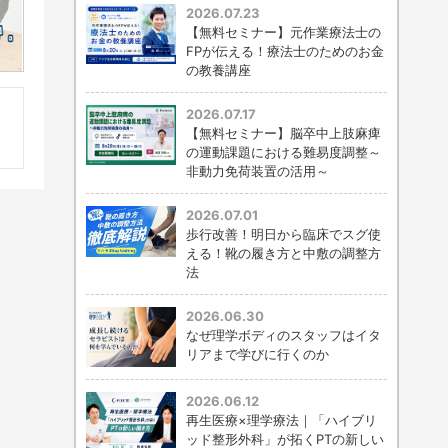
2026.07.23
【無料セミナー】元作業療法士の
FPが伝える！療法士のためのお金
の教養講座
2026.07.17
【無料セミナー】脳卒中上肢麻痺
の運動課題における難易度調整～
非動力免荷装置の活用～
2026.07.01
歩行改善！明日から臨床でスグ使
える！靴の履き方と中敷の調整方
法
2026.06.30
なぜ理学ボディのスタッフはイタ
リアまで学びに行くのか
2026.06.12
再生医療×理学療法｜「ハイブリ
ッド整形外科」が拓くPTの新しい