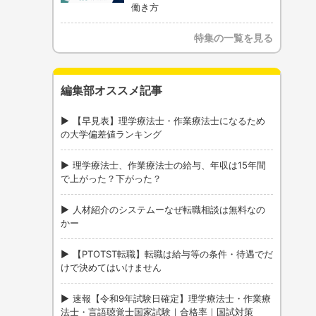
働き方
特集の一覧を見る
編集部オススメ記事
【早見表】理学療法士・作業療法士になるため
の大学偏差値ランキング
理学療法士、作業療法士の給与、年収は15年間
で上がった？下がった？
人材紹介のシステムーなぜ転職相談は無料なの
かー
【PTOTST転職】転職は給与等の条件・待遇でだ
けで決めてはいけません
速報【令和9年試験日確定】理学療法士・作業療
法士・言語聴覚士国家試験｜合格率｜国試対策