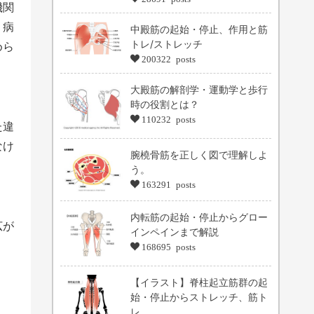
機関
、病
中殿筋の起始・停止、作用と筋
トレ/ストレッチ
めら
200322 posts
大殿筋の解剖学・運動学と歩行
時の役割とは？
110232 posts
た違
なけ
腕橈骨筋を正しく図で理解しよ
う。
163291 posts
内転筋の起始・停止からグロー
広が
インペインまで解説
168695 posts
【イラスト】脊柱起立筋群の起
始・停止からストレッチ、筋ト
レ