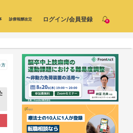
ログイン/会員登録
事
診療報酬改定
0
き方
学