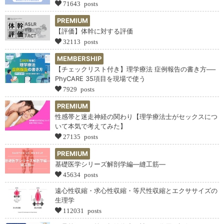
71643 posts
PREMIUM
【評価】体幹に対する評価
32113 posts
MEMBERSHIP
【チェックリスト付き】理学療法 症例報告の書き方──
PhyCARE 35項目を現場で使う
7929 posts
PREMIUM
性感帯と迷走神経の関わり【理学療法士がセックスにつ
いて本気で考えてみた】
27135 posts
PREMIUM
基礎医学シリーズ解剖学編―縫工筋―
45634 posts
遠心性収縮・求心性収縮・等尺性収縮とエクササイズの
生理学
112031 posts