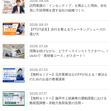
2026.08.06
訪問看護の「インセンティブ」を廃止した理由。全社
員に不採用権を渡す会社の組織づくり
2026.08.01
【PTOT必見】歩行を整えるウォーキングシューズの
選び方
2026.07.28
現職を続けながら、ピラティスインストラクターへ。l
ulutoで「夜研修コース」がスタート！
2026.07.23
【無料セミナー】元作業療法士のFPが伝える！療法士
のためのお金の教養講座
2026.07.17
【無料セミナー】脳卒中上肢麻痺の運動課題における
難易度調整～非動力免荷装置の活用～