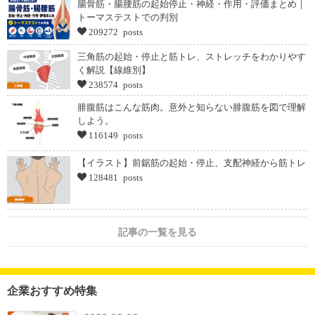
腸骨筋・腸腰筋の起始停止・神経・作用・評価まとめ｜
トーマステストでの判別
209272 posts
三角筋の起始・停止と筋トレ、ストレッチをわかりやす
く解説【線維別】
238574 posts
腓腹筋はこんな筋肉。意外と知らない腓腹筋を図で理解
しよう。
116149 posts
【イラスト】前鋸筋の起始・停止、支配神経から筋トレ
128481 posts
記事の一覧を見る
企業おすすめ特集