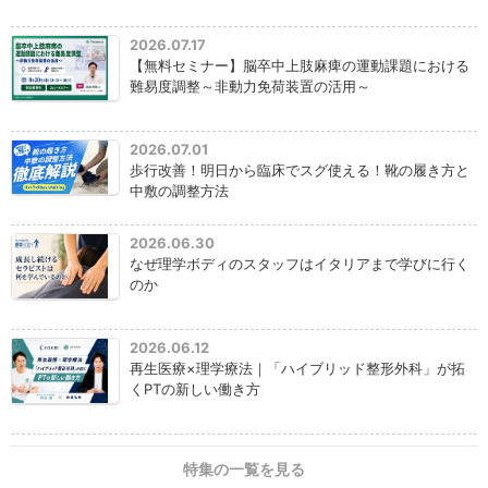
2026.07.17
【無料セミナー】脳卒中上肢麻痺の運動課題における
難易度調整～非動力免荷装置の活用～
2026.07.01
歩行改善！明日から臨床でスグ使える！靴の履き方と
中敷の調整方法
2026.06.30
なぜ理学ボディのスタッフはイタリアまで学びに行く
のか
2026.06.12
再生医療×理学療法｜「ハイブリッド整形外科」が拓
くPTの新しい働き方
特集の一覧を見る