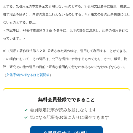
とする。2,引用元の本文を全文引用しないものとする。3,引用文は勝手に編集（構成上
略す場合を除き）、内容の変更は行わないものとする。4,引用文のみの記事構成にはし
ないものとする。以上.
＜本記事は、※1著作権法第３２条 を参考に、以下の部分に注意し、記事の引用を行な
っています。＞
※1（引用）著作権法第３２条 公表された著作物は、引用して利用することができる。
この場合において、その引用は、公正な慣行に合致するものであり、かつ、報道、批
評、研究その他の引用の目的上正当な範囲内で行なわれるものでなければならない。
（
文化庁:著作権なるほど質問箱
）
無料会員登録でできること
会員限定記事が読み放題になります
気になる記事をお気に入りに保存できます