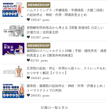
MEMBERSHIP
ハムストリングス（半腱様筋・半膜様筋・大腿二頭筋）
の起始停止・神経・作用・関連疾患まとめ
359547 posts
形態解剖学的視点から考える【骨盤 前後傾】の正しい
評価方法｜吉田俊太郎
102307 posts
MEMBERSHIP
膝関節のスペシャルテスト29種｜手順・陽性所見・感度
特異度まとめ【整形外科的検査】
82745 posts
広背筋の起始・停止・作用から筋トレ、ストレッチをわ
かりやすく解説【イラスト】
164543 posts
腸骨筋・腸腰筋の起始停止・神経・作用・評価まとめ｜
トーマステストでの判別
209195 posts
記事の一覧を見る