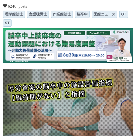
6246 posts
理学療法士
言語聴覚士
作業療法士
脳卒中
医療ニュース
OT
ST