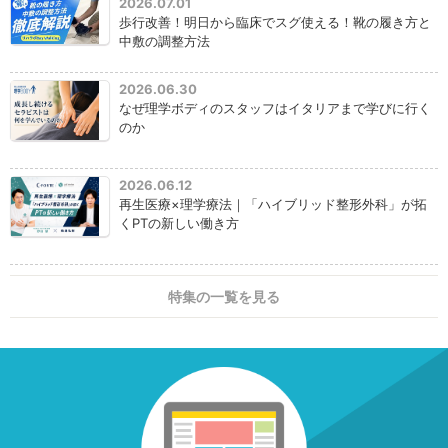
2026.07.01
歩行改善！明日から臨床でスグ使える！靴の履き方と
中敷の調整方法
2026.06.30
なぜ理学ボディのスタッフはイタリアまで学びに行く
のか
2026.06.12
再生医療×理学療法｜「ハイブリッド整形外科」が拓
くPTの新しい働き方
特集の一覧を見る