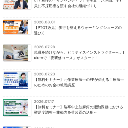
訪問看護の「インセンティブ」を廃止した理由。全社
員に不採用権を渡す会社の組織づくり
2026.08.01
【PTOT必見】歩行を整えるウォーキングシューズの
選び方
2026.07.28
現職を続けながら、ピラティスインストラクターへ。l
ulutoで「夜研修コース」がスタート！
2026.07.23
【無料セミナー】元作業療法士のFPが伝える！療法士
のためのお金の教養講座
2026.07.17
【無料セミナー】脳卒中上肢麻痺の運動課題における
難易度調整～非動力免荷装置の活用～