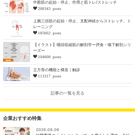
中殿筋の起始・停止、作用と筋トレ/ストレッチ
200343 posts
上腕三頭筋の起始・停止、支配神経からストレッチ、ト
レーニング
185602 posts
【イラスト】咽頭収縮筋の解剖学ー摂食・嚥下解剖シリ
ーズー
104600 posts
立方骨の機能と構造｜触診
113317 posts
記事の一覧を見る
企業おすすめ特集
2026.08.06