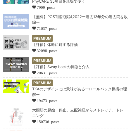
PhyCARE 35項目を現場で使う
7909 posts
【無料】POST国試模試2022ー過去13年分の過去問を改
編ー
71637 posts
PREMIUM
【評価】体幹に対する評価
32098 posts
PREMIUM
【評価】Sway backの特徴と介入
20631 posts
PREMIUM
TKAのデザインには意味があるーロールバック機構の理
解ー
19473 posts
大腰筋の起始・停止、支配神経からストレッチ、トレー
ニング
150736 posts