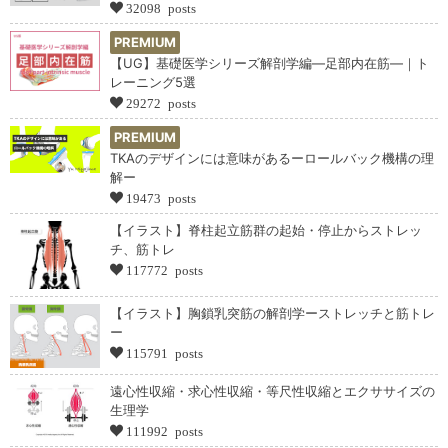
32098 posts
PREMIUM
【UG】基礎医学シリーズ解剖学編―足部内在筋―｜ト
レーニング5選
29272 posts
PREMIUM
TKAのデザインには意味があるーロールバック機構の理
解ー
19473 posts
【イラスト】脊柱起立筋群の起始・停止からストレッ
チ、筋トレ
117772 posts
【イラスト】胸鎖乳突筋の解剖学ーストレッチと筋トレ
ー
115791 posts
遠心性収縮・求心性収縮・等尺性収縮とエクササイズの
生理学
111992 posts