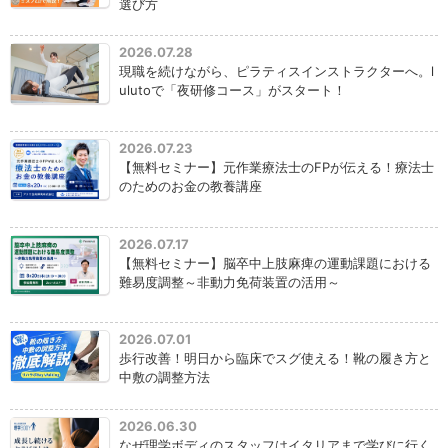
選び方
2026.07.28
現職を続けながら、ピラティスインストラクターへ。l
ulutoで「夜研修コース」がスタート！
2026.07.23
【無料セミナー】元作業療法士のFPが伝える！療法士
のためのお金の教養講座
2026.07.17
【無料セミナー】脳卒中上肢麻痺の運動課題における
難易度調整～非動力免荷装置の活用～
2026.07.01
歩行改善！明日から臨床でスグ使える！靴の履き方と
中敷の調整方法
2026.06.30
なぜ理学ボディのスタッフはイタリアまで学びに行く