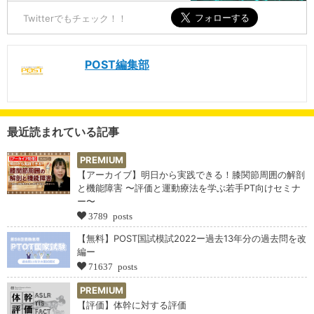
Twitterでもチェック！！
POST編集部
最近読まれている記事
PREMIUM
【アーカイブ】明日から実践できる！膝関節周囲の解剖
と機能障害 〜評価と運動療法を学ぶ若手PT向けセミナ
ー〜
3789 posts
【無料】POST国試模試2022ー過去13年分の過去問を改
編ー
71637 posts
PREMIUM
【評価】体幹に対する評価